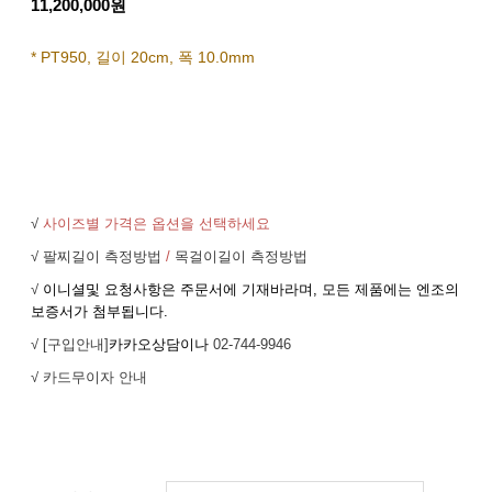
11,200,000원
* PT950, 길이 20cm, 폭 10.0mm
√
사이즈별 가격은 옵션을 선택하세요
√ 팔찌길이 측정방법
/
목걸이길이 측정방법
√
이니셜및 요청사항은 주문서에 기재바라며, 모든 제품에는 엔조의
보증서가 첨부됩니다.
√ [구입안내]
카카오상담이나
02-744-9946
√ 카드무이자 안내