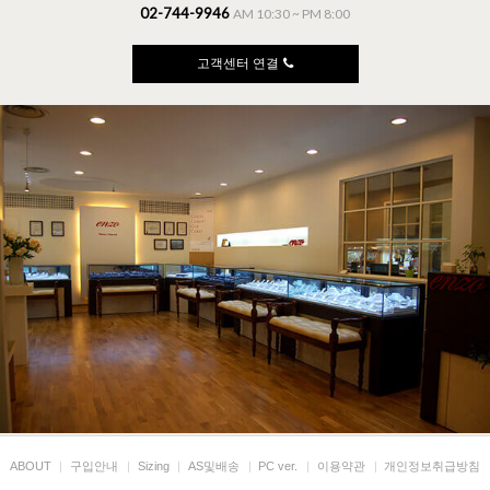
02-744-9946
AM 10:30 ~ PM 8:00
고객센터 연결
ABOUT
|
구입안내
|
Sizing
|
AS및배송
|
PC ver.
|
이용약관
|
개인정보취급방침