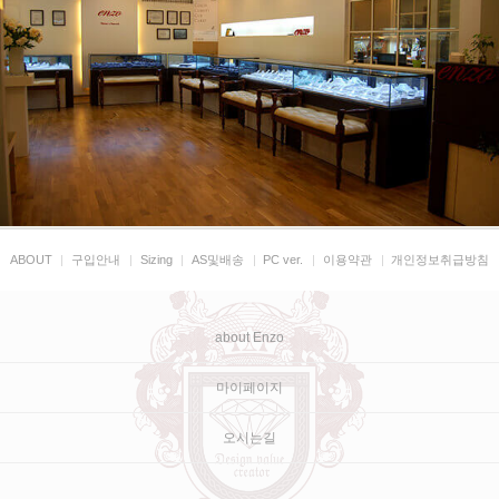
ABOUT
|
구입안내
|
Sizing
|
AS및배송
|
PC ver.
|
이용약관
|
개인정보취급방침
about Enzo
마이페이지
오시는길