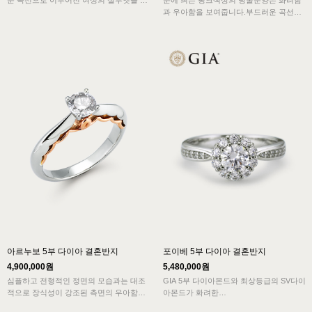
운 곡선으로 이루어진 여성의 실루엣을 보
눈에 띄는 핑크색상의 덩쿨문양은 화려함
여줍니다.
과 우아함을 보여줍니다.부드러운 곡선으
반지의 난집을 감싸는 핑크골드 리본은 우
로 이루어진 디자인이 강렬한 조화를 이루
아함과 사랑스러움을 보여줍니다.
는 심플함이 아름답습니다.
심플한 모습에 아르누보의 요소를 더한 독
심플하고 전형적인 모습과 화려함이 어우
특하고 화려한 디자인의 결혼반지입니다.
러진 아르누보 디자인의 결혼반지로 매력
적입니다.
아르누보 5부 다이아 결혼반지
포이베 5부 다이아 결혼반지
4,900,000원
5,480,000원
심플하고 전형적인 정면의 모습과는 대조
GIA 5부 다이아몬드와 최상등급의 SV다이
적으로 장식성이 강조된 측면의 우아함이
아몬드가 화려한
아르누보의 특징을 보여주고 묵직한 중량
다이아몬드의 찬란한 빛을 내뿜어 우아한