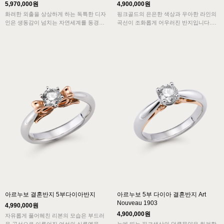
5,970,000원
4,900,000원
화려한 외출을 상상하게 하는 독특한 디자
핑크골드의 은은한 색상과 우아한 라인의
인은 생동감이 넘치는 자연세계를 동경한
곡선이 조화롭게 어우러진 반지입니다.
아르누보의 표상입니다. 고광택의 반사로
프롱세팅 다이아반지에 아르누보의 디테일
더욱 화사하고 신비롭게 느껴지는 특별함
이 담겨 예상치 못한 놀라움을 드립니다.
을 지녔습니다.
심플하고 전형적인 모습에 아르누보의 요
심플하고 전형적인 모습과 화려함이 어우
소를 더한 독특하고 우아한 디자인의 결혼
러진 아르누보 디자인의 결혼반지입니다.
반지입니다.
아르누보 결혼반지 5부다이아반지
아르누보 5부 다이아 결혼반지 Art
Nouveau 1903
4,990,000원
4,900,000원
자유롭게 풀어헤친 리본의 모습은 부드러