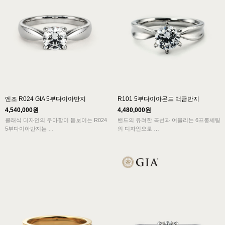
엔조 R024 GIA 5부다이아반지
R101 5부다이아몬드 백금반지
4,540,000원
4,480,000원
클래식 디자인의 우아함이 돋보이는 R024
밴드의 유려한 곡선과 어울리는 6프롱세팅
5부다이아반지는
의 디자인으로
신비로운 반짝임의 아름다움을 잘 살려주
클래식스타일에서 볼 수 있는 전형적인 아
는 솔리테어 형식으로
름다움과
유기적이고 안정된 라인으로 다이아반지의
여성의 우아함이 잘 묻어나는 3부다이아반
격을 보여주고 있습니다.
지 디자인입니다.