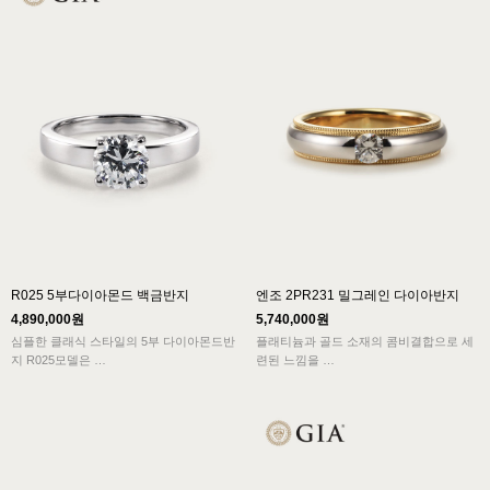
화사한 아름다움을 주는 다이아몬드반지입
니다.
R025 5부다이아몬드 백금반지
엔조 2PR231 밀그레인 다이아반지
4,890,000원
5,740,000원
심플한 클래식 스타일의 5부 다이아몬드반
플래티늄과 골드 소재의 콤비결합으로 세
지 R025모델은
련된 느낌을
전해주며 다이아몬드가 세팅되어 고급스러
모던한 밴드에 어울리는 다이아몬드의 '광
움이
채'와 '아름다움'을
묻어나는 신랑예물 남자결혼반지 디자인입
니다.
가감없이 그대로 드러내 보여주는 디자인
입니다.