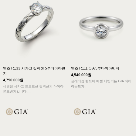
엔조 R133 시카고 컬렉션 5부다이아반
엔조 R111 GIA 5부다이아반지
지
4,540,000원
4,750,000원
플래티늄 밴드에 베젤 세팅되는 GIA 다이
세련된 시카고 프로포션 컬렉션의 다이아
아몬드가
몬드반지입니다.
중후한 매력을 보여주는 디자인으로
세련되고 은은한 무광처리로 더욱 고급스
러운
심플한 밴드에 어우러진 메인 다이아몬드
의 아름다움이 돋보입니다.
시카고 프로포션 컬렉션 디자인이 우아한
개성을 선사합니다.
Free engraving service