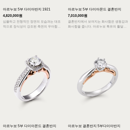
아르누보 5부 다이아반지 1921
아르누보 5부 다이아몬드 결혼반지
4,820,000원
7,010,000원
심플하고 전형적인 정면의 모습과는 대조
결혼반지에서 보여지는 화사함은 생동감과
적으로 장식성이 강조된 측면의 우아함이
화사함을 줍니다. 아르누보 특유의 활달한
아르누보의 특징을 보여주고 묵직한 중량
색상과 구슬형태의 옆라인이 유머러스하면
감은 고급스러움을 더해주는 반지입니다.
서 생동감 있습니다.
바이올린을 연상케하는 디자인은 율동감이
심플하고 전형적인 모습과 화려함이 어우
느껴집니다.
러진 아르누보 디자인의 결혼반지로 매력
적입니다.
아르누보 5부 다이아몬드 결혼반지
아르누보 결혼반지 5부다이아반지