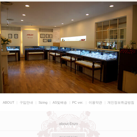
ABOUT
|
구입안내
|
Sizing
|
AS및배송
|
PC ver.
|
이용약관
|
개인정보취급방침
about Enzo