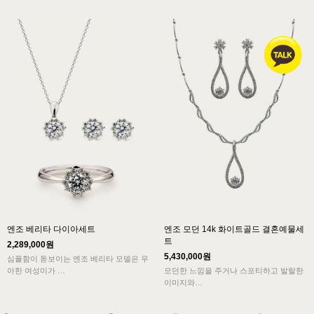
엔조 베리타 다이아세트
엔조 모던 14k 화이트골드 결혼예물세
트
2,289,000원
5,430,000원
심플함이 돋보이는 엔조 베리타 모델은 우
아한 여성미가
모던한 느낌을 주거나 스포티하고 발랄한
돋보이는 보조석을 세팅하여 화려함과 섬
이미지와
세함을
어울리는 결혼예물세트입니다.
보여드리는 다이아세트 디자인입니다.