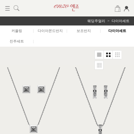
웨딩주얼리
다이아세트
커플링
|
다이아몬드반지
|
보조반지
|
다이아세트
진주세트
|