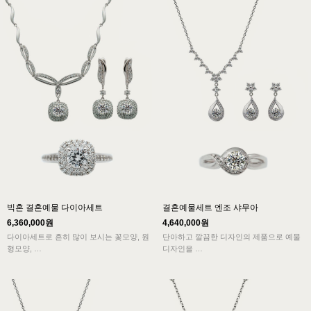
빅혼 결혼예물 다이아세트
결혼예물세트 엔조 샤무아
6,360,000원
4,640,000원
다이아세트로 흔히 많이 보시는 꽃모양, 원
단아하고 깔끔한 디자인의 제품으로 예물
형모양,
디자인을
클래식한 모델이 아닌 사각의 느낌으로 착
현대적 감각에 맞게 리디자인한 제품으로
용시
전통미와 현대적 세련미가 적절히 조화된
보다 멋진 모습을 선사하는 다이아세트입
디자인의 제품입니다
니다.