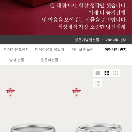
결혼기념일선물
이터너티 반지
다이아몬드반지
|
다이아몬드 목걸이
|
이니셜 커플링
|
이터너티 반지
남자 선물
|
은혼식선물
|