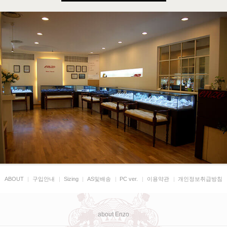
ABOUT
|
구입안내
|
Sizing
|
AS및배송
|
PC ver.
|
이용약관
|
개인정보취급방침
about Enzo