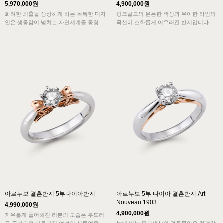
5,970,000원
4,900,000원
화려한 외출을 상상하게 하는 독특한 디자
핑크골드의 은은한 색상과 우아한 라인의
인은 생동감이 넘치는 자연세계를 동경한
곡선이 조화롭게 어우러진 반지입니다.
아르누보의 표상입니다. 고광택의 반사로
프롱세팅 다이아반지에 아르누보의 디테일
더욱 화사하고 신비롭게 느껴지는 특별함
이 담겨 예상치 못한 놀라움을 드립니다.
을 지녔습니다.
심플하고 전형적인 모습에 아르누보의 요
심플하고 전형적인 모습과 화려함이 어우
소를 더한 독특하고 우아한 디자인의 결혼
러진 아르누보 디자인의 결혼반지입니다.
반지입니다.
아르누보 결혼반지 5부다이아반지
아르누보 5부 다이아 결혼반지 Art
Nouveau 1903
4,990,000원
4,900,000원
자유롭게 풀어헤친 리본의 모습은 부드러