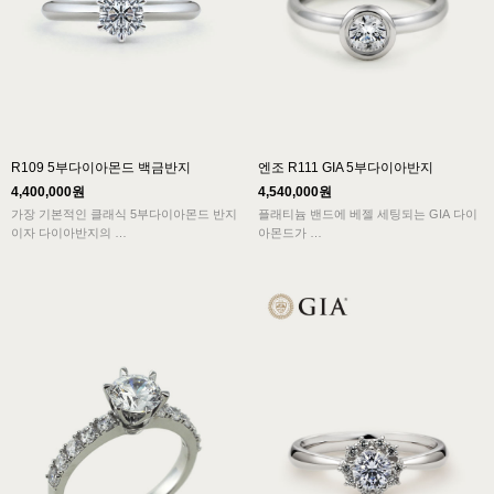
R109 5부다이아몬드 백금반지
엔조 R111 GIA 5부다이아반지
4,400,000원
4,540,000원
가장 기본적인 클래식 5부다이아몬드 반지
플래티늄 밴드에 베젤 세팅되는 GIA 다이
이자 다이아반지의
아몬드가
전형이 된 육발 프롱셋팅 디자인의 엔조
중후한 매력을 보여주는 디자인으로
R109 모델은
심플한 밴드에 어우러진 메인 다이아몬드
다이아몬드의 아름다움을 극대화하여 보여
의 아름다움이 돋보입니다.
주는 심플한 클래식라인입니다.