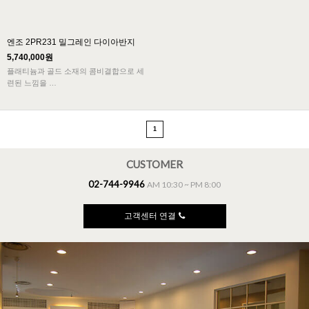
엔조 2PR231 밀그레인 다이아반지
5,740,000원
플래티늄과 골드 소재의 콤비결합으로 세
련된 느낌을
전해주며 다이아몬드가 세팅되어 고급스러
움이
묻어나는 신랑예물 남자결혼반지 디자인입
1
니다.
CUSTOMER
02-744-9946
AM 10:30 ~ PM 8:00
고객센터 연결