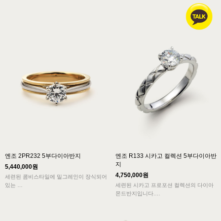
감은 고급스러움을 더해주는 반지입니다.
매력을 보여줍니다.
레이스를 연상케하는 핑크골드의 반복적인
율동감은 생동감있는 악보를 연상케합니
다.
엔조 2PR232 5부다이아반지
엔조 R133 시카고 컬렉션 5부다이아반
지
5,440,000원
4,750,000원
세련된 콤비스타일에 밀그레인이 장식되어
있는
세련된 시카고 프로포션 컬렉션의 다이아
신부예물 결혼반지로 5부다이아몬드가 세
몬드반지입니다.
팅되어
고급스럽고 편안한 착용감을 보여줍니다.
세련되고 은은한 무광처리로 더욱 고급스
러운