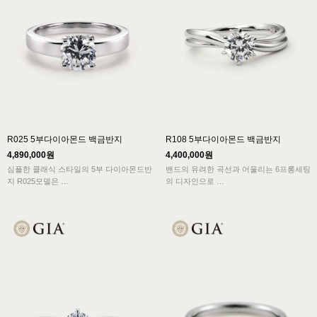
R025 5부다이아몬드 백금반지
R108 5부다이아몬드 백금반지
4,890,000원
4,400,000원
심플한 클래식 스타일의 5부 다이아몬드반
밴드의 유려한 곡선과 어울리는 6프롱세팅
지 R025모델은
의 디자인으로
모던한 밴드에 어울리는 다이아몬드의 '광
클래식스타일에서 볼 수 있는 전형적인 아
채'와 '아름다움'을
름다움과
가감없이 그대로 드러내 보여주는 디자인
여성의 우아함이 잘 묻어나는 5부다이아반
입니다.
지 디자인입니다.