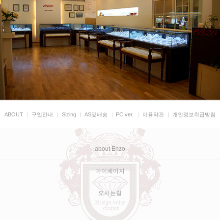
ABOUT
|
구입안내
|
Sizing
|
AS및배송
|
PC ver.
|
이용약관
|
개인정보취급방침
about Enzo
마이페이지
오시는길