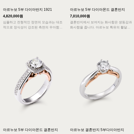
아르누보 5부 다이아반지 1921
아르누보 5부 다이아몬드 결혼반지
4,820,000원
7,010,000원
심플하고 전형적인 정면의 모습과는 대조
결혼반지에서 보여지는 화사함은 생동감과
적으로 장식성이 강조된 측면의 우아함이
화사함을 줍니다. 아르누보 특유의 활달한
아르누보의 특징을 보여주고 묵직한 중량
색상과 구슬형태의 옆라인이 유머러스하면
감은 고급스러움을 더해주는 반지입니다.
서 생동감 있습니다.
바이올린을 연상케하는 디자인은 율동감이
심플하고 전형적인 모습과 화려함이 어우
느껴집니다.
러진 아르누보 디자인의 결혼반지로 매력
적입니다.
아르누보 5부 다이아몬드 결혼반지
아르누보 결혼반지 5부다이아반지