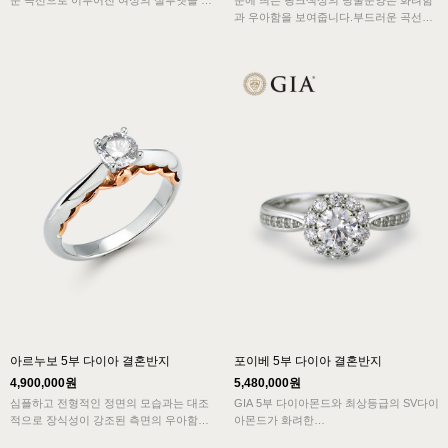
운 곡선으로 이루어진 여성의 실루엣을 보
눈에 띄는 핑크색상의 덩쿨문양은 화려함
여줍니다.
과 우아함을 보여줍니다.부드러운 곡선으
반지의 난집을 감싸는 핑크골드 리본은 우
로 이루어진 디자인이 강렬한 조화를 이루
아함과 사랑스러움을 보여줍니다.
는 심플함이 아름답습니다.
심플한 모습에 아르누보의 요소를 더한 독
심플하고 전형적인 모습과 화려함이 어우
특하고 화려한 디자인의 결혼반지입니다.
러진 아르누보 디자인의 결혼반지로 매력
적입니다.
아르누보 5부 다이아 결혼반지
포이베 5부 다이아 결혼반지
4,900,000원
5,480,000원
심플하고 전형적인 정면의 모습과는 대조
GIA 5부 다이아몬드와 최상등급의 SV다이
적으로 장식성이 강조된 측면의 우아함이
아몬드가 화려한
아르누보의 특징을 보여주고 묵직한 중량
다이아몬드의 찬란한 빛을 내뿜어 우아한