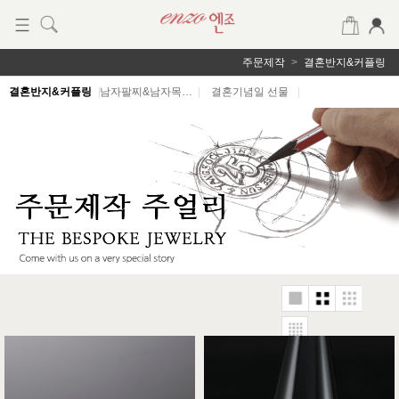
주문제작
결혼반지&커플링
결혼반지&커플링
|
남자팔찌&남자목걸이
|
결혼기념일 선물
|