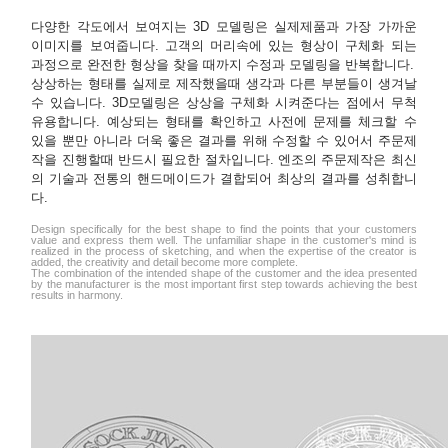
다양한 각도에서 보여지는 3D 모델링은 실제제품과 가장 가까운
이미지를 보여줍니다. 고객의 머리속에 있는 형상이 구체화 되는
과정으로 완전한 형상을 찾을 때까지 수정과 모델링을 반복합니다.
상상하는 형태를 실제로 제작했을때 생각과 다른 부분들이 생겨날
수 있습니다. 3D모델링은 상상을 구체화 시켜준다는 점에서 무척
유용합니다. 예상되는 형태를 확인하고 사전에 문제를 체크할 수
있을 뿐만 아니라 더욱 좋은 결과를 위해 수정할 수 있어서 주문제
작을 진행할때 반드시 필요한 절차입니다. 엔조의 주문제작은 최신
의 기술과 전통의 핸드메이드가 결합되어 최상의 결과를 성취합니
다.
Design specifically for the best shape to find the points that your customers
value and express them well. The unfamiliar shape in the customer's mind is
realized in the process of sketching, and when the expertise of the creator is
added, the creativity and detail become more complete.
The combination of the intended shape of the customer and the idea presented
by the manufacturer is the most important first step towards achieving the best
results in harmony.