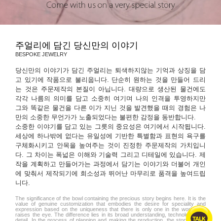
주얼리에 담긴 당신만의 이야기
BESPOKE JEWELRY
당신만의 이야기가 담긴 주얼리는 퇴색하지않는 기억과 상징을 담
고 있기에 작품으로 불리웁니다. 단순히 원하는 것을 만들어 드리
는 것은 주문제작의 본질이 아닙니다. 대량으로 생산된 물건에도
각각 나름의 의미를 담고 소중히 여기며 나의 인격을 투영하지만
그와 똑같은 물건을 다른 이가 지닌 것을 발견했을 때의 경험은 나
만의 소중한 무언가가 노출되었다는 불편한 감정을 동반합니다.
소중한 이야기를 담고 있는 그릇의 중요성은 여기에서 시작됩니다.
세상에 하나밖에 없다는 유일성에 기반한 특별함과 표현의 욕구를
구체화시키고 안목을 높여주는 것이 진정한 주문제작의 가치입니
다. 그 차이는 폭넓은 이해와 기술력 그리고 디테일에 있습니다. 제
작을 계획하고 만들어가는 과정에서 담기는 이야기와 더불어 개인
에 맞춰서 제작되기에 희소성과 뛰어난 마무리로 품격을 높여드립
니다.
The significance of the bowl containing the precious story begins here. It is the
value of genuine customization that embodies the desire for speciality and
expression based on the uniqueness that there is only one in the world and
raises the eye. The difference lies in its broad understanding, technology and
detail. In the process of planning and making the production, the story will be