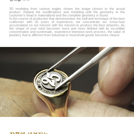
3D modeling from various angles shows the image closest to the actual
product. Repeat the modifications and modeling until the geometry in the
customer's head is materialized and the complete geometry is found.
In the course of production that demonstrates the skill and technique of the best
craftsmen with 30 years of experience, we concentrate our know-how
accumulated on our mission with the mission to produce the best artworks. As
the shape of your mind becomes more and more defined with its incredible
concentration and systematic, experience-intensive work process, the value of
jewelery that is different from industrial or household goods becomes clearer.