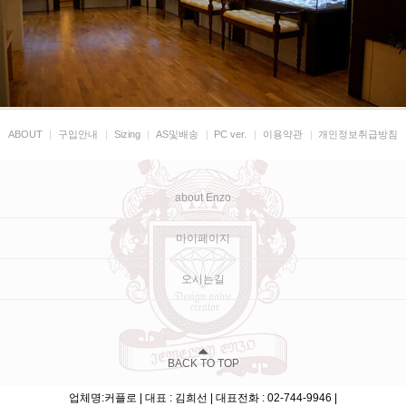
ABOUT
|
구입안내
|
Sizing
|
AS및배송
|
PC ver.
|
이용약관
|
개인정보취급방침
about Enzo
마이페이지
오시는길
BACK TO TOP
업체명:커플로 | 대표 : 김희선 | 대표전화 : 02-744-9946 |