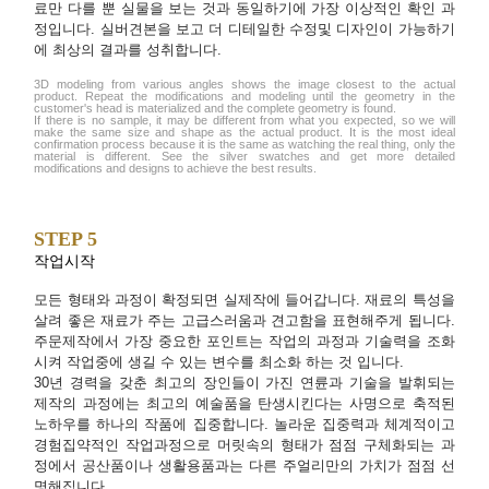
료만 다를 뿐 실물을 보는 것과 동일하기에 가장 이상적인 확인 과
정입니다. 실버견본을 보고 더 디테일한 수정및 디자인이 가능하기
에 최상의 결과를 성취합니다.
3D modeling from various angles shows the image closest to the actual
product. Repeat the modifications and modeling until the geometry in the
customer's head is materialized and the complete geometry is found.
If there is no sample, it may be different from what you expected, so we will
make the same size and shape as the actual product. It is the most ideal
confirmation process because it is the same as watching the real thing, only the
material is different. See the silver swatches and get more detailed
modifications and designs to achieve the best results.
STEP 5
작업시작
모든 형태와 과정이 확정되면 실제작에 들어갑니다. 재료의 특성을
살려 좋은 재료가 주는 고급스러움과 견고함을 표현해주게 됩니다.
주문제작에서 가장 중요한 포인트는 작업의 과정과 기술력을 조화
시켜 작업중에 생길 수 있는 변수를 최소화 하는 것 입니다.
30년 경력을 갖춘 최고의 장인들이 가진 연륜과 기술을 발휘되는
제작의 과정에는 최고의 예술품을 탄생시킨다는 사명으로 축적된
노하우를 하나의 작품에 집중합니다. 놀라운 집중력과 체계적이고
경험집약적인 작업과정으로 머릿속의 형태가 점점 구체화되는 과
정에서 공산품이나 생활용품과는 다른 주얼리만의 가치가 점점 선
명해집니다.