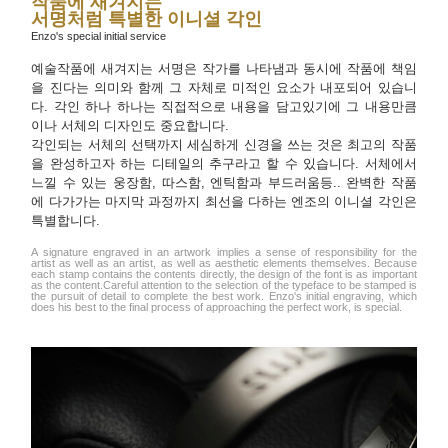
작품에 새겨지는
서명처럼 특별한 이니셜 각인
Enzo's special initial service
예술작품에 새겨지는 서명은 작가를 나타냄과 동시에 작품에 책임
을 진다는 의미와 함께 그 자체로 미적인 요소가 내포되어 있습니
다. 각인 하나 하나는 직접적으로 내용을 담고있기에 그 내용만큼
이나 서체의 디자인도 중요합니다.
각인되는 서체의 선택까지 세심하게 신경을 쓰는 것은 최고의 작품
을 완성하고자 하는 디테일의 추구라고 할 수 있습니다. 서체에서
느낄 수 있는 웅장함, 따스함, 엔틱함과 부드러움등.. 완벽한 작품
에 다가가는 마지막 과정까지 최선을 다하는 엔조의 이니셜 각인은
특별합니다.
A signature engraved in an artwork implies a sense of responsibility for the
artist as well as an artist, as well as aesthetic elements themselves. Because
each stamp contains the contents directly, the design of the font is as important
as the content.Careful attention to the selection of the typeface to be stamped is
the pursuit of detail to complete the best work. Enzo's initial engraving, which
does his best to the final process of approaching the perfect work, is special.