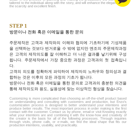
tailored to the individual along with the story, and will enhance the elegance with
the scarcity and excellent finish.
STEP 1
방문이나 전화 혹은 이메일을 통한 문의
주문제작은 고객과 제작와의 이해와 협의에 기초하기에 기성제품
을 선택하는 것보다 번거로울 수 밖에 없지만 엔조의 주문제작과정
은 고객의 제작의도를 잘 이해하고 더 나은 결과를 낳기위해 구성
됩니다. 주문제작에서 가장 중요한 과정은 고객과의 첫 접촉입니
다.
고객의 의도를 정확하게 파악하여 제작자의 노하우와 창의성과 결
합하는 것은 이후의 모든 과정의 기초가 됩니다.
방문이나 전화 혹은 이메일을 통한 문의로 고객과의 충분한 의견을
통해 제작의도와 용도, 실용성에 맞는 이상적인 형상을 찾습니다.
Customizing is more complicated than choosing an off-the-shelf product based
on understanding and consulting with customers and production, but Enzo's
customization process is designed to better understand your intentions and
produce better results. The most important process in order making is the first
contact with the customer. Contact us by phone, email or visit Knowing exactly
what your intentions are and combining it with the know-how and creativity of
the creator is the basis for all of the following processes. Through inquiries
through visits, phone calls, or e-mails, we find the ideal shape that fits our
production intentions, usability, and practicality.