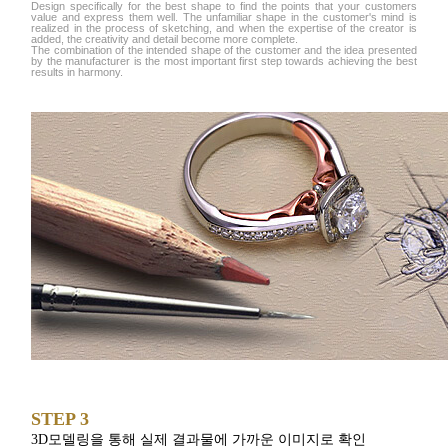
Design specifically for the best shape to find the points that your customers
value and express them well. The unfamiliar shape in the customer's mind is
realized in the process of sketching, and when the expertise of the creator is
added, the creativity and detail become more complete.
The combination of the intended shape of the customer and the idea presented
by the manufacturer is the most important first step towards achieving the best
results in harmony.
STEP 3
3D모델링을 통해 실제 결과물에 가까운 이미지로 확인