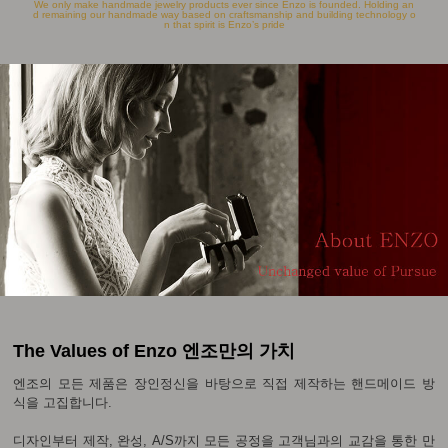
We only make handmade jewelry products ever since Enzo is founded. Holding an
d remaining our handmade way based on craftsmanship and building technology o
n that spirit is Enzo’s pride
The Values of Enzo 엔조만의 가치
엔조의 모든 제품은 장인정신을 바탕으로 직접 제작하는 핸드메이드 방
식을 고집합니다.
디자인부터 제작, 완성, A/S까지 모든 공정을 고객님과의 교감을 통한 만