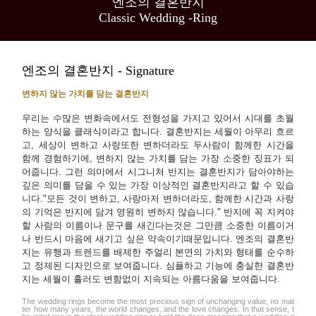
엔조의 결혼반지
Classic Wedding -Ring
엔조의 결혼반지 - Signature
변하지 않는 가치를 담는 결혼반지
우리는 수많은 변화속에서도 전형성을 가지고 있어서 시대를 초월
하는 양식을 클래식이라고 합니다. 결혼반지는 세월이 아무리 흐르
고, 세상이 변하고 사랑또한 변하더라도 두사람이 함께한 시간을
함께 경험하기에, 변하지 않는 가치를 담는 가장 소중한 징표가 되
어줍니다. 그런 의미에서 시그니처 반지는 결혼반지가 담아야하는
깊은 의미를 담을 수 있는 가장 이상적인 결혼반지라고 할 수 있습
니다."모든 것이 변하고, 사랑마저 변하더라도, 함께한 시간과 사랑
의 기억은 반지에 담겨 영원히 변하지 않습니다." 반지에 꼭 지켜야
할 사람의 이름이나 문구를 새긴다는것은 그만큼 소중한 이름이거
나 반드시 마음에 새기고 싶은 약속이기때문입니다. 엔조의 결혼반
지는 유행과 트렌드를 배제한 주얼리 본연의 가치와 형태를 순수하
고 정제된 디자인으로 보여줍니다. 심플하고 기능에 충실한 결혼반
지는 세월이 흘러도 변함없이 지속되는 아름다움을 보여줍니다.
The wedding rings become the most precious sign of unchanging value, no mat
ter how many years, the world changes, and the love changes. In that sense, t