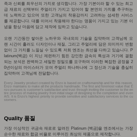
족과 신뢰를 최우선의 가치로 생각합니다. 가장 기본이라 할 수 있는 최고
급 재료의 선택부터 주얼리가 가지고 있어야 할 본연의 가치를 추구하는
데 노력하고 있으며 또한 고객님의 착용감까지 고려하는 섬세한 서비스
를 제공합니다. 대를 이어서 착용해야 한다는 명품이 가지고 있는 기본 이
념을 항상 마음에 담고 제작에 임하고 있습니다.
오랜 기간동안 쌓아온 노하우와 국내외의 기술을 집약하여 고객님께 오
랜 시간이 흘러도 디자인이나 재질, 그리고 주얼리에 담은 의미까지 변함
없이 그 가치를 느낄실 수 있도록 저희 엔조는 최선을 다하고 있습니다. P
latinum(백금) 이 지닌 제련하기 힘든 강인한 금속의 특성과 거기에 결합
되는 보석은 완벽하고 세밀한 정밀도를 요구하며 이러한 복잡한 공정을 2
0년이상의 마이스터가 모여 주얼리 하나하나에 그 정신과 기술을 충실히
집약하여 고객님께 전달합니다.
Every Jewelry product created by Enzo is based on craftsmanship and for this reason,
Enzo maintains to make all the products handmade. The first and foremost value that E
nzo pursues is customer’s satisfaction and trust through inviting the customer to the en
tire process of making jewelry from initial stage of designing to the completion and even
A/S. It is Enzo’s highest priority to provide sensitive and satisfactory services to the cu
stomers.
Quality 품질
가장 이상적인 귀금속 재료로 알려진 Platinum (백금)을 엔조에서는 가장
순수한 재료와 합금 비율로 이루어진 최상의 제품으로 제작합니다.