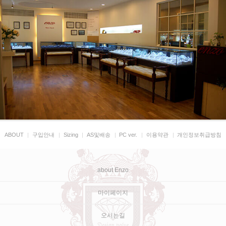
ABOUT
|
구입안내
|
Sizing
|
AS및배송
|
PC ver.
|
이용약관
|
개인정보취급방침
about Enzo
마이페이지
오시는길