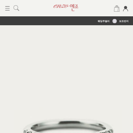
웨딩주얼리
보조반지