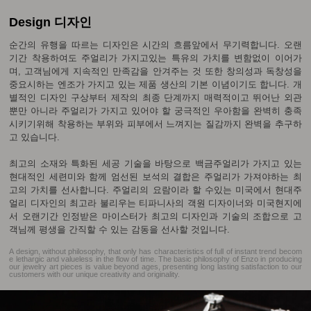
Design 디자인
순간의 유행을 따르는 디자인은 시간의 흐름앞에서 무기력합니다. 오랜
기간 착용하여도 주얼리가 가지고있는 특유의 가치를 변함없이 이어가
며, 고객님에게 지속적인 만족감을 안겨주는 것 또한 창의성과 독창성을
중요시하는 엔조가 가지고 있는 제품 생산의 기본 이념이기도 합니다. 개
별적인 디자인 구상부터 제작의 최종 단계까지 매력적이고 뛰어난 외관
뿐만 아니라 주얼리가 가지고 있어야 할 궁극적인 우아함을 완벽히 충족
시키기위해 착용하는 부위와 피부에서 느껴지는 질감까지 완벽을 추구하
고 있습니다.
최고의 소재와 특화된 세공 기술을 바탕으로 백금주얼리가 가지고 있는
현대적인 세련미와 함께 엄선된 보석의 결합은 주얼리가 가져야하는 최
고의 가치를 선사합니다. 주얼리의 요람이라 할 수있는 미국에서 현대주
얼리 디자인의 최고라 불리우는 티파니사의 객원 디자이너와 미국현지에
서 오랜기간 인정받은 마이스터가 최고의 디자인과 기술의 조합으로 고
객님께 평생을 간직할 수 있는 감동을 선사할 것입니다.
A design, without philosophy, that only has characteristics of full of instant trend becom
e lethargic and valueless in the flow of time. The basic philosophy of Enzo in producing
our jewelry art pieces is value beyond ages, presenting long lasting satisfaction to our
customers with our unique creativity and originality.