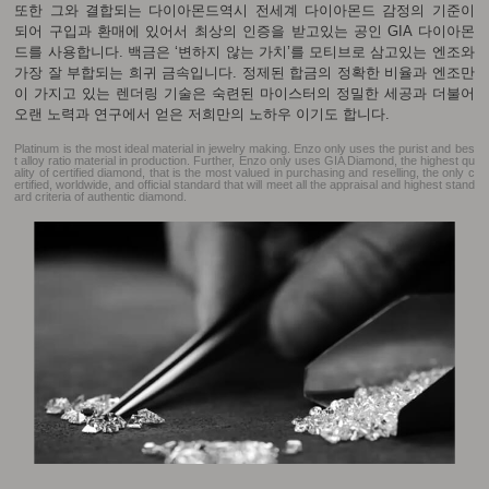
또한 그와 결합되는 다이아몬드역시 전세계 다이아몬드 감정의 기준이
되어 구입과 환매에 있어서 최상의 인증을 받고있는 공인 GIA 다이아몬
드를 사용합니다. 백금은 ‘변하지 않는 가치’를 모티브로 삼고있는 엔조와
가장 잘 부합되는 희귀 금속입니다. 정제된 합금의 정확한 비율과 엔조만
이 가지고 있는 렌더링 기술은 숙련된 마이스터의 정밀한 세공과 더불어
오랜 노력과 연구에서 얻은 저희만의 노하우 이기도 합니다.
Platinum is the most ideal material in jewelry making. Enzo only uses the purist and bes
t alloy ratio material in production. Further, Enzo only uses GIA Diamond, the highest qu
ality of certified diamond, that is the most valued in purchasing and reselling, the only c
ertified, worldwide, and official standard that will meet all the appraisal and highest stand
ard criteria of authentic diamond.