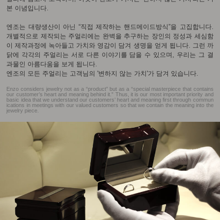
본 이념입니다.
엔조는 대량생산이 아닌 “직접 제작하는 핸드메이드방식”을 고집합니다.
개별적으로 제작되는 주얼리에는 완벽을 추구하는 장인의 정성과 세심함
이 제작과정에 녹아들고 가치와 영감이 담겨 생명을 얻게 됩니다. 그런 까
닭에 각각의 주얼리는 서로 다른 이야기를 담을 수 있으며, 우리는 그 결
과물인 아름다움을 보게 됩니다.
엔조의 모든 주얼리는 고객님의 '변하지 않는 가치'가 담겨 있습니다.
Enzo considers jewelry not as a “product” but as a “special masterpiece that contains
our customer’s heart and meaning behind it.” Thus, it is our most important priority and
basic idea that we understand our customers’ heart and meaning first through commun
ications in meetings with our valued customers so that we contain the meaning into the
jewelry piece.