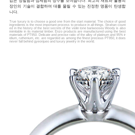
없는 정밀함과 섬세함의 정수를 보여줍니다. 최고의 재료와 훌륭의
장인의 기술이 결합하여 대를 물릴 수 있는 진정한 명품이 탄생합
니다.
True luxury is to choose a good one from the start material. The choice of good
ingredients is the most important process to produce in all things. Strahan count
ed in the history of the best secrets of the violin tone bariwooseu Woody is also
inimitable in its material timber. Enzo products are manufactured using the best
materials of PT950. Delicate and precise ratio of the alloy of platinum and 95% ir
idium, ruthenium, etc. are regarded as among the finest precious PT950, it does
never fall behind gyeonjueo and luxury jewelry in the world.