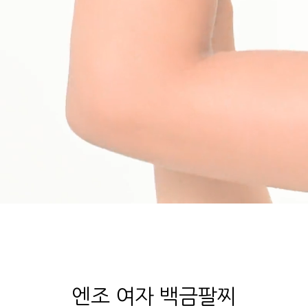
엔조 여자 백금팔찌