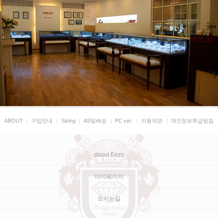
ABOUT
|
구입안내
|
Sizing
|
AS및배송
|
PC ver.
|
이용약관
|
개인정보취급방침
about Enzo
마이페이지
오시는길