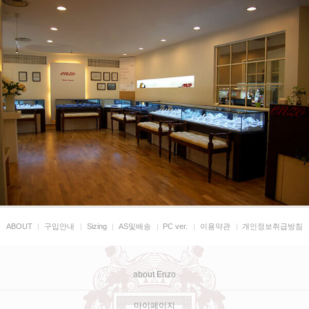
ABOUT
|
구입안내
|
Sizing
|
AS및배송
|
PC ver.
|
이용약관
|
개인정보취급방침
about Enzo
마이페이지