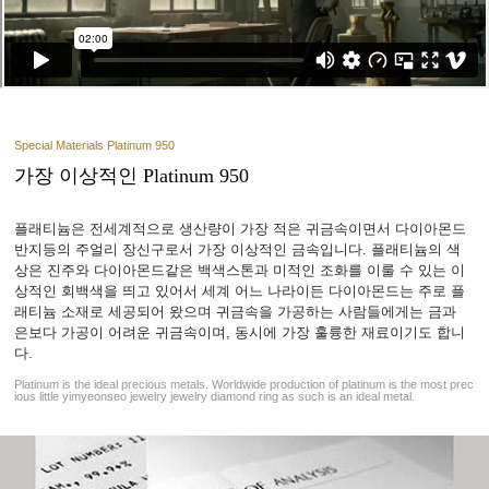
Special Materials Platinum 950
가장 이상적인 Platinum 950
플래티늄은 전세계적으로 생산량이 가장 적은 귀금속이면서 다이아몬드
반지등의 주얼리 장신구로서 가장 이상적인 금속입니다. 플래티늄의 색
상은 진주와 다이아몬드같은 백색스톤과 미적인 조화를 이룰 수 있는 이
상적인 회백색을 띄고 있어서 세계 어느 나라이든 다이아몬드는 주로 플
래티늄 소재로 세공되어 왔으며 귀금속을 가공하는 사람들에게는 금과
은보다 가공이 어려운 귀금속이며, 동시에 가장 훌륭한 재료이기도 합니
다.
Platinum is the ideal precious metals. Worldwide production of platinum is the most prec
ious little yimyeonseo jewelry jewelry diamond ring as such is an ideal metal.