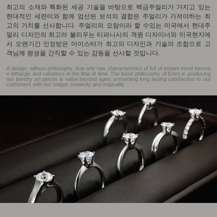
최고의 소재와 특화된 세공 기술을 바탕으로 백금주얼리가 가지고 있는
현대적인 세련미와 함께 엄선된 보석의 결합은 주얼리가 가져야하는 최
고의 가치를 선사합니다. 주얼리의 요람이라 할 수있는 미국에서 현대주
얼리 디자인의 최고라 불리우는 티파니사의 객원 디자이너와 미국현지에
서 오랜기간 인정받은 마이스터가 최고의 디자인과 기술의 조합으로 고
객님께 평생을 간직할 수 있는 감동을 선사할 것입니다.
A design, without philosophy, that only has characteristics of full of instant trend becom
e lethargic and valueless in the flow of time. The basic philosophy of Enzo in producing
our jewelry art pieces is value beyond ages, presenting long lasting satisfaction to our
customers with our unique creativity and originality.