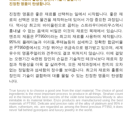
진정한 명품이 탄생합니다.
진정한 명품은 좋은 재료를 선택하는 일에서 시작됩니다. 좋은 재
료의 선택은 모든 물건을 제작하는데 있어서 가장 중요한 과정입니
다. 역사상 최고의 바이올린으로 꼽히는 스트라우디바리우스역시
흉내낼 수 없는 음색의 비밀은 이것의 재료인 목재에서 있습니다.
엔조의 제품은 PT950이라는 최고의 재료를 사용하여 제작됩니다.
95%의 플래티늄과 이리듐,루테늄등의 섬세하고 정확한 합금비율
은 PT950중에서도 가장 뛰어난 귀금속으로 평가받고 있으며, 세계
유수의 명품주얼리와 견주어도 결코 뒤쳐지지 않습니다. 이에 걸맞
는 오랜기간 숙련된 장인의 손길은 기술적인 테크닉보다 재료의 장
점과 착용성을 더욱 잘 살려주며, 모든 제작과정에서 한치의 오차
없는 정밀함과 섬세함의 정수를 보여줍니다. 최고의 재료와 훌륭의
장인의 기술이 결합하여 대를 물릴 수 있는 진정한 명품이 탄생합
니다.
True luxury is to choose a good one from the start material. The choice of good
ingredients is the most important process to produce in all things. Strahan count
ed in the history of the best secrets of the violin tone bariwooseu Woody is also
inimitable in its material timber. Enzo products are manufactured using the best
materials of PT950. Delicate and precise ratio of the alloy of platinum and 95% ir
idium, ruthenium, etc. are regarded as among the finest precious PT950, it does
never fall behind gyeonjueo and luxury jewelry in the world.