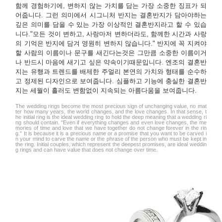
함께 경험하기에, 변하지 않는 가치를 담는 가장 소중한 징표가 되
어줍니다. 그런 의미에서 시그니처 반지는 결혼반지가 담아야하는
깊은 의미를 담을 수 있는 가장 이상적인 결혼반지라고 할 수 있습
니다."모든 것이 변하고, 사랑마저 변하더라도, 함께한 시간과 사랑
의 기억은 반지에 담겨 영원히 변하지 않습니다." 반지에 꼭 지켜야
할 사람의 이름이나 문구를 새긴다는것은 그만큼 소중한 이름이거
나 반드시 마음에 새기고 싶은 약속이기때문입니다. 엔조의 결혼반
지는 유행과 트렌드를 배제한 주얼리 본연의 가치와 형태를 순수하
고 정제된 디자인으로 보여줍니다. 심플하고 기능에 충실한 결혼반
지는 세월이 흘러도 변함없이 지속되는 아름다움을 보여줍니다.
The wedding rings become the most precious sign of unchanging value, no mat
ter how many years, the world changes, and the love changes. In that sense, t
he initial ring is the ideal wedding ring to hold the deep meaning that a wedding ri
ng should contain. "Even if everything changes and even love changes, the me
mories of time and love that we have together do not change forever in the rin
g." It is because it is a precious name or a promise that you want to be carved i
n your mind to carve the name or the phrase of the person who must be kept in
the ring. Initial couples, which represent the deepest promises, are ideal weddin
g rings and can have value that does not change over time.