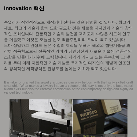
Innovation 혁신
주얼리가 장인정신으로 제작되어 진다는 것은 당연한 것 입니다. 최고의
재료, 최고의 기술과 함께 또한 필요한 것은 새로운 디자인과 기술의 창의
적인 조화입니다. 전통적인 기술의 발전을 꾀하고자 수많은 시도와 연구
를 거듭했고 이것은 오늘날 엔조 백금주얼리의 초석이 되고 있습니다.
보다 정밀하고 완성도 높은 주얼리 제작을 위해서 해외의 첨단기술을 과
감히 적용함으로써 전통적인 의미의 장인정신과 새로운 기술의 성공적인
조합을 만들어가기위해 노력합니다. 과거가 가지고 있는 우수함에 그 뿌
리를 두며 미래 지향적인 기술 개발로 독자적인 디자인의 개발과 엔조만
의 창의적인 제작방식은 완성도를 높이는 기초가 되고 있습니다.
It is take for granted that jewelry art pieces can only be born with the highly skilled craft
smanship. What makes a jewelry into an art piece of this day is not only the best materi
al and skills but also the creative combination of the contemporary design and highly ad
vanced technology.