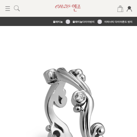
플래티늄
플래티늄다이아반지
이터너티 다이아몬드 반지