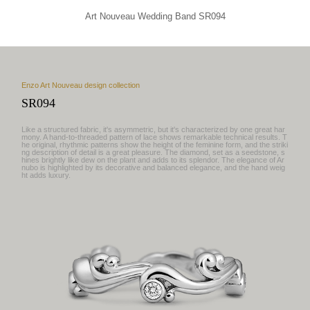
Art Nouveau Wedding Band SR094
Enzo Art Nouveau design collection
SR094
Like a structured fabric, it's asymmetric, but it's characterized by one great har
mony. A hand-to-threaded pattern of lace shows remarkable technical results. T
he original, rhythmic patterns show the height of the feminine form, and the striki
ng description of detail is a great pleasure. The diamond, set as a seedstone, s
hines brightly like dew on the plant and adds to its splendor. The elegance of Ar
nubo is highlighted by its decorative and balanced elegance, and the hand weig
ht adds luxury.