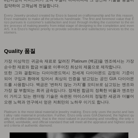
집약하여 고객님께 전달합니다.
Every Jewelry product created by Enzo is based on craftsmanship and for this reason,
Enzo maintains to make all the products handmade. The first and foremost value that E
nzo pursues is customer’s satisfaction and trust through inviting the customer to the en
tire process of making jewelry from initial stage of designing to the completion and even
A/S. It is Enzo’s highest priority to provide sensitive and satisfactory services to the cu
stomers.
Quality 품질
가장 이상적인 귀금속 재료로 알려진 Platinum (백금)을 엔조에서는 가장
순수한 재료와 합금 비율로 이루어진 최상의 제품으로 제작합니다.
또한 그와 결합되는 다이아몬드역시 전세계 다이아몬드 감정의 기준이
되어 구입과 환매에 있어서 최상의 인증을 받고있는 공인 GIA 다이아몬
드를 사용합니다. 백금은 ‘변하지 않는 가치’를 모티브로 삼고있는 엔조와
가장 잘 부합되는 희귀 금속입니다. 정제된 합금의 정확한 비율과 엔조만
이 가지고 있는 렌더링 기술은 숙련된 마이스터의 정밀한 세공과 더불어
오랜 노력과 연구에서 얻은 저희만의 노하우 이기도 합니다.
Platinum is the most ideal material in jewelry making. Enzo only uses the purist and bes
t alloy ratio material in production. Further, Enzo only uses GIA Diamond, the highest qu
ality of certified diamond, that is the most valued in purchasing and reselling, the only c
ertified, worldwide, and official standard that will meet all the appraisal and highest stand
ard criteria of authentic diamond.