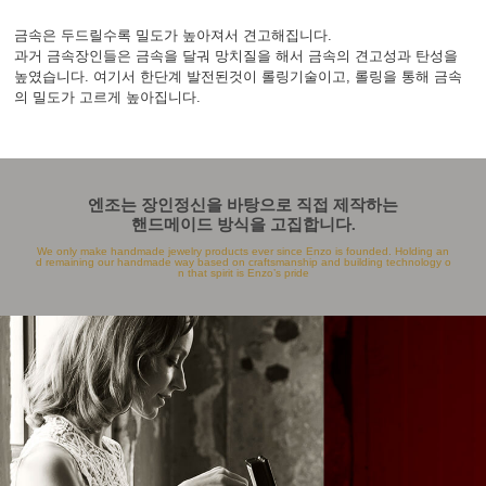
금속은 두드릴수록 밀도가 높아져서 견고해집니다.
과거 금속장인들은 금속을 달궈 망치질을 해서 금속의 견고성과 탄성을
높였습니다. 여기서 한단계 발전된것이 롤링기술이고, 롤링을 통해 금속
의 밀도가 고르게 높아집니다.
엔조는 장인정신을 바탕으로 직접 제작하는
핸드메이드 방식을 고집합니다.
We only make handmade jewelry products ever since Enzo is founded. Holding an
d remaining our handmade way based on craftsmanship and building technology o
n that spirit is Enzo’s pride