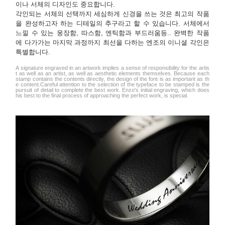
이나 서체의 디자인도 중요합니다.
각인되는 서체의 선택까지 세심하게 신경을 쓰는 것은 최고의 작품
을 완성하고자 하는 디테일의 추구라고 할 수 있습니다. 서체에서
느낄 수 있는 웅장함, 따스함, 엔틱함과 부드러움등.. 완벽한 작품
에 다가가는 마지막 과정까지 최선을 다하는 엔조의 이니셜 각인은
특별합니다.
A signature engraved in an artwork implies a sense of responsibility for the artis
t as well as an artist, as well as aesthetic elements themselves. Because each
stamp contains the contents directly, the design of the font is as important as th
e content.Careful attention to the selection of the typeface to be stamped is the
pursuit of detail to complete the best work. Enzo's initial engraving, which does
his best to the final process of approaching the perfect work, is special.