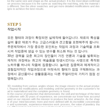
ke the same size and shape as the actual product. It is the most ideal confirmati
on process because it is the same as watching the real thing, only the material i
s different. See the silver swatches and get more detailed modifications and des
igns to achieve the best results.
STEP 5
작업시작
모든 형태와 과정이 확정되면 실제작에 들어갑니다. 재료의 특성을
살려 좋은 재료가 주는 고급스러움과 견고함을 표현해주게 됩니다.
주문제작에서 가장 중요한 포인트는 작업의 과정과 기술력을 조화
시켜 작업중에 생길 수 있는 변수를 최소화 하는 것 입니다.
30년 경력을 갖춘 최고의 장인들이 가진 연륜과 기술을 발휘되는
제작의 과정에는 최고의 예술품을 탄생시킨다는 사명으로 축적된
노하우를 하나의 작품에 집중합니다. 놀라운 집중력과 체계적이고
경험집약적인 작업과정으로 머릿속의 형태가 점점 구체화되는 과
정에서 공산품이나 생활용품과는 다른 주얼리만의 가치가 점점 선
명해집니다.
3D modeling from various angles shows the image closest to the actual produc
t. Repeat the modifications and modeling until the geometry in the customer's he
ad is materialized and the complete geometry is found.
In the course of production that demonstrates the skill and technique of the best
craftsmen with 30 years of experience, we concentrate our know-how accumul
ated on our mission with the mission to produce the best artworks. As the shap
e of your mind becomes more and more defined with its incredible concentratio
n and systematic, experience-intensive work process, the value of jewelery tha