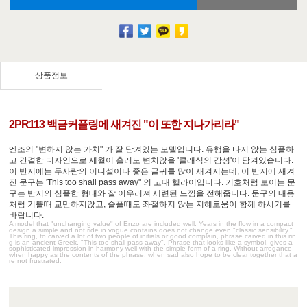
상품정보
2PR113 백금커플링에 새겨진 "이 또한 지나가리라"
엔조의 "변하지 않는 가치" 가 잘 담겨있는 모델입니다. 유행을 타지 않는 심플하
고 간결한 디자인으로 세월이 흘러도 변치않을 '클래식의 감성'이 담겨있습니다.
이 반지에는 두사람의 이니셜이나 좋은 글귀를 많이 새겨지는데, 이 반지에 새겨
진 문구는 'This too shall pass away" 의 고대 헬라어입니다. 기호처럼 보이는 문
구는 반지의 심플한 형태와 잘 어우러져 세련된 느낌을 전해줍니다. 문구의 내용
처럼 기쁠때 교만하지않고, 슬플때도 좌절하지 않는 지혜로움이 함께 하시기를
바랍니다.
A model that "unchanging value" of Enzo are included well. Years in the flow in a compact
design a simple and not ride in vogue contains does not change even "classic sensibility."
This ring, to carved a lot of two people of initials or good complain, phrase carved in this rin
g is an ancient Greek, "This too shall pass away". Phrase that looks like a symbol, gives a
sophisticated impression in harmony well with the simple form of a ring. Without arrogance
when happy as the contents of the phrase, when sad also hope to be clear together that a
re not frustrated.