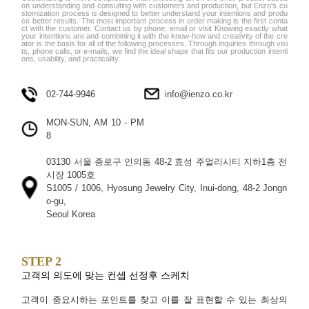
on understanding and consulting with customers and production, but Enzo's cu
stomization process is designed to better understand your intentions and produ
ce better results. The most important process in order making is the first conta
ct with the customer. Contact us by phone, email or visit Knowing exactly what
your intentions are and combining it with the know-how and creativity of the cre
ator is the basis for all of the following processes. Through inquiries through visi
ts, phone calls, or e-mails, we find the ideal shape that fits our production intenti
ons, usability, and practicality.
02-744-9946
info@ienzo.co.kr
MON-SUN, AM 10 - PM
8
03130 서울 종로구 인의동 48-2 효성 주얼리시티 지하1층 전
시장 1005호
S1005 / 1006, Hyosung Jewelry City, Inui-dong, 48-2 Jongn
o-gu,
Seoul Korea
STEP 2
고객의 의도에 맞는 컨셉 선정후 스케치
고객이 중요시하는 포인트를 찾고 이를 잘 표현할 수 있는 최상의