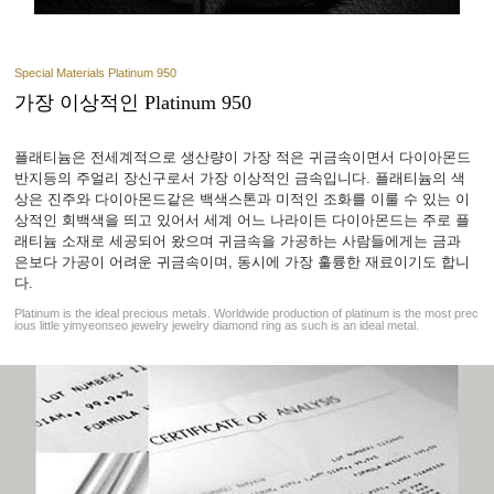
Special Materials Platinum 950
가장 이상적인 Platinum 950
플래티늄은 전세계적으로 생산량이 가장 적은 귀금속이면서 다이아몬드
반지등의 주얼리 장신구로서 가장 이상적인 금속입니다. 플래티늄의 색
상은 진주와 다이아몬드같은 백색스톤과 미적인 조화를 이룰 수 있는 이
상적인 회백색을 띄고 있어서 세계 어느 나라이든 다이아몬드는 주로 플
래티늄 소재로 세공되어 왔으며 귀금속을 가공하는 사람들에게는 금과
은보다 가공이 어려운 귀금속이며, 동시에 가장 훌륭한 재료이기도 합니
다.
Platinum is the ideal precious metals. Worldwide production of platinum is the most prec
ious little yimyeonseo jewelry jewelry diamond ring as such is an ideal metal.