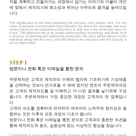
작을 계획하고 만들어가는 과정에서 담기는 이야기와 더불어 개인
에 맞춰서 제작되기에 희소성과 뛰어난 마무리로 품격을 높여드립
니다.
The significance of the bowl containing the precious story begins here. It is the
value of genuine customization that embodies the desire for speciality and expr
ession based on the uniqueness that there is only one in the world and raises th
e eye. The difference lies in its broad understanding, technology and detail. In th
e process of planning and making the production, the story will be tailored to the
individual along with the story, and will enhance the elegance with the scarcity a
nd excellent finish.
STEP 1
방문이나 전화 혹은 이메일을 통한 문의
주문제작은 고객과 제작와의 이해와 협의에 기초하기에 기성제품
을 선택하는 것보다 번거로울 수 밖에 없지만 엔조의 주문제작과정
은 고객의 제작의도를 잘 이해하고 더 나은 결과를 낳기위해 구성
됩니다. 주문제작에서 가장 중요한 과정은 고객과의 첫 접촉입니
다.
고객의 의도를 정확하게 파악하여 제작자의 노하우와 창의성과 결
합하는 것은 이후의 모든 과정의 기초가 됩니다.
방문이나 전화 혹은 이메일을 통한 문의로 고객과의 충분한 의견을
통해 제작의도와 용도, 실용성에 맞는 이상적인 형상을 찾습니다.
Customizing is more complicated than choosing an off-the-shelf product based