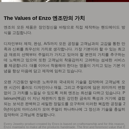
The Values of Enzo 엔조만의 가치
엔조의 모든 제품은 장인정신을 바탕으로 직접 제작하는 핸드메이드 방
식을 고집합니다.
디자인부터 제작, 완성, A/S까지 모든 공정을 고객님과의 교감을 통한 만
족과 신뢰를 최우선의 가치로 생각합니다. 가장 기본이라 할 수 있는 최고
급 재료의 선택부터 주얼리가 가지고 있어야 할 본연의 가치를 추구하는
데 노력하고 있으며 또한 고객님의 착용감까지 고려하는 섬세한 서비스
를 제공합니다. 대를 이어서 착용해야 한다는 명품이 가지고 있는 기본 이
념을 항상 마음에 담고 제작에 임하고 있습니다.
오랜 기간동안 쌓아온 노하우와 국내외의 기술을 집약하여 고객님께 오
랜 시간이 흘러도 디자인이나 재질, 그리고 주얼리에 담은 의미까지 변함
없이 그 가치를 느낄실 수 있도록 저희 엔조는 최선을 다하고 있습니다. P
latinum(백금) 이 지닌 제련하기 힘든 강인한 금속의 특성과 거기에 결합
되는 보석은 완벽하고 세밀한 정밀도를 요구하며 이러한 복잡한 공정을 2
0년이상의 마이스터가 모여 주얼리 하나하나에 그 정신과 기술을 충실히
집약하여 고객님께 전달합니다.
Every Jewelry product created by Enzo is based on craftsmanship and for this reason,
Enzo maintains to make all the products handmade. The first and foremost value that E