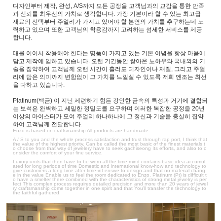
디자인부터 제작, 완성, A/S까지 모든 공정을 고객님과의 교감을 통한 만족
과 신뢰를 최우선의 가치로 생각합니다. 가장 기본이라 할 수 있는 최고급
재료의 선택부터 주얼리가 가지고 있어야 할 본연의 가치를 추구하는데 노
력하고 있으며 또한 고객님의 착용감까지 고려하는 섬세한 서비스를 제공
합니다.
대를 이어서 착용해야 한다는 명품이 가지고 있는 기본 이념을 항상 마음에
담고 제작에 임하고 있습니다. 오랜 기간동안 쌓아온 노하우와 국내외의 기
술을 집약하여 고객님께 오랜 시간이 흘러도 디자인이나 재질, 그리고 주얼
리에 담은 의미까지 변함없이 그 가치를 느낄실 수 있도록 저희 엔조는 최선
을 다하고 있습니다.
Platinum(백금) 이 지닌 제련하기 힘든 강인한 금속의 특성과 거기에 결합되
는 보석은 완벽하고 세밀한 정밀도를 요구하며 이러한 복잡한 공정을 20년
이상의 마이스터가 모여 주얼리 하나하나에 그 정신과 기술을 충실히 집약
하여 고객님께 전달합니다.
Enzo is based on craftsmanship All products are handmade.
A / S to you and the whole process satisfaction and trust through rap port, I think that
the value of the highest priority. Can be called the most basic of the finest materials t
o choose from that way of jewelery have to seek gachiseong Its efforts, and also to c
onsider the comfort of your fine service.
Luxury units that then have to be worn all the time mind contains basic idea accumul
ated for long periods of time Domestic and international know-how and technology to
give customers a long time after time-int ensive to design and that no material chang
e in the value Enable us to feel the room dedicated to Enzo. Platinum (Pt) is difficult t
o have a smelter there combined with the characteristics of strong metal jewelry is per
fect This complex process requires detailed precision and more than 20 years of jewel
ry craftsmanship come together in one spirit and that You'll transfer the technology to
the faithful gathered.