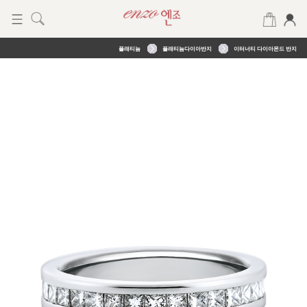
플래티늄
플래티늄다이아반지
이터너티 다이아몬드 반지