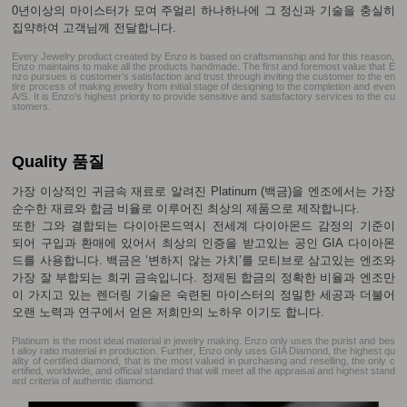
0년이상의 마이스터가 모여 주얼리 하나하나에 그 정신과 기술을 충실히
집약하여 고객님께 전달합니다.
Every Jewelry product created by Enzo is based on craftsmanship and for this reason,
Enzo maintains to make all the products handmade. The first and foremost value that E
nzo pursues is customer’s satisfaction and trust through inviting the customer to the en
tire process of making jewelry from initial stage of designing to the completion and even
A/S. It is Enzo’s highest priority to provide sensitive and satisfactory services to the cu
stomers.
Quality 품질
가장 이상적인 귀금속 재료로 알려진 Platinum (백금)을 엔조에서는 가장
순수한 재료와 합금 비율로 이루어진 최상의 제품으로 제작합니다.
또한 그와 결합되는 다이아몬드역시 전세계 다이아몬드 감정의 기준이
되어 구입과 환매에 있어서 최상의 인증을 받고있는 공인 GIA 다이아몬
드를 사용합니다. 백금은 ‘변하지 않는 가치’를 모티브로 삼고있는 엔조와
가장 잘 부합되는 희귀 금속입니다. 정제된 합금의 정확한 비율과 엔조만
이 가지고 있는 렌더링 기술은 숙련된 마이스터의 정밀한 세공과 더불어
오랜 노력과 연구에서 얻은 저희만의 노하우 이기도 합니다.
Platinum is the most ideal material in jewelry making. Enzo only uses the purist and bes
t alloy ratio material in production. Further, Enzo only uses GIA Diamond, the highest qu
ality of certified diamond, that is the most valued in purchasing and reselling, the only c
ertified, worldwide, and official standard that will meet all the appraisal and highest stand
ard criteria of authentic diamond.