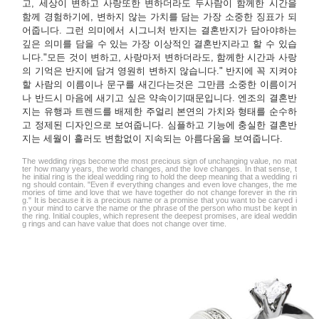
고, 세상이 변하고 사랑또한 변하더라도 두사람이 함께한 시간을
함께 경험하기에, 변하지 않는 가치를 담는 가장 소중한 징표가 되
어줍니다. 그런 의미에서 시그니처 반지는 결혼반지가 담아야하는
깊은 의미를 담을 수 있는 가장 이상적인 결혼반지라고 할 수 있습
니다."모든 것이 변하고, 사랑마저 변하더라도, 함께한 시간과 사랑
의 기억은 반지에 담겨 영원히 변하지 않습니다." 반지에 꼭 지켜야
할 사람의 이름이나 문구를 새긴다는것은 그만큼 소중한 이름이거
나 반드시 마음에 새기고 싶은 약속이기때문입니다. 엔조의 결혼반
지는 유행과 트렌드를 배제한 주얼리 본연의 가치와 형태를 순수하
고 정제된 디자인으로 보여줍니다. 심플하고 기능에 충실한 결혼반
지는 세월이 흘러도 변함없이 지속되는 아름다움을 보여줍니다.
The wedding rings become the most precious sign of unchanging value, no mat
ter how many years, the world changes, and the love changes. In that sense, t
he initial ring is the ideal wedding ring to hold the deep meaning that a wedding ri
ng should contain. "Even if everything changes and even love changes, the me
mories of time and love that we have together do not change forever in the rin
g." It is because it is a precious name or a promise that you want to be carved i
n your mind to carve the name or the phrase of the person who must be kept in
the ring. Initial couples, which represent the deepest promises, are ideal weddin
g rings and can have value that does not change over time.