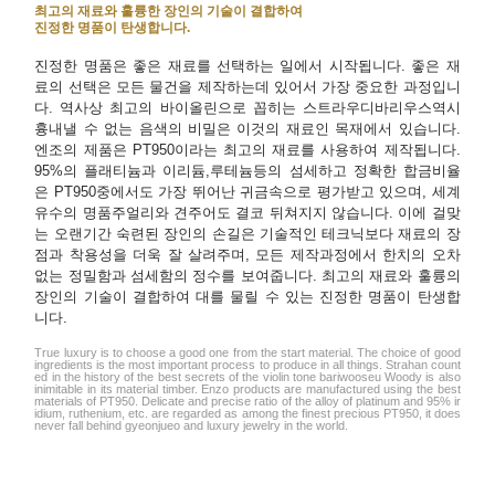
최고의 재료와 훌륭한 장인의 기술이 결합하여
진정한 명품이 탄생합니다.
진정한 명품은 좋은 재료를 선택하는 일에서 시작됩니다. 좋은 재
료의 선택은 모든 물건을 제작하는데 있어서 가장 중요한 과정입니
다. 역사상 최고의 바이올린으로 꼽히는 스트라우디바리우스역시
흉내낼 수 없는 음색의 비밀은 이것의 재료인 목재에서 있습니다.
엔조의 제품은 PT950이라는 최고의 재료를 사용하여 제작됩니다.
95%의 플래티늄과 이리듐,루테늄등의 섬세하고 정확한 합금비율
은 PT950중에서도 가장 뛰어난 귀금속으로 평가받고 있으며, 세계
유수의 명품주얼리와 견주어도 결코 뒤쳐지지 않습니다. 이에 걸맞
는 오랜기간 숙련된 장인의 손길은 기술적인 테크닉보다 재료의 장
점과 착용성을 더욱 잘 살려주며, 모든 제작과정에서 한치의 오차
없는 정밀함과 섬세함의 정수를 보여줍니다. 최고의 재료와 훌륭의
장인의 기술이 결합하여 대를 물릴 수 있는 진정한 명품이 탄생합
니다.
True luxury is to choose a good one from the start material. The choice of good
ingredients is the most important process to produce in all things. Strahan count
ed in the history of the best secrets of the violin tone bariwooseu Woody is also
inimitable in its material timber. Enzo products are manufactured using the best
materials of PT950. Delicate and precise ratio of the alloy of platinum and 95% ir
idium, ruthenium, etc. are regarded as among the finest precious PT950, it does
never fall behind gyeonjueo and luxury jewelry in the world.