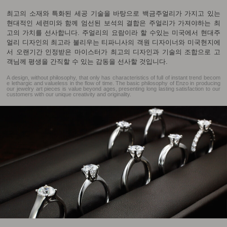
최고의 소재와 특화된 세공 기술을 바탕으로 백금주얼리가 가지고 있는
현대적인 세련미와 함께 엄선된 보석의 결합은 주얼리가 가져야하는 최
고의 가치를 선사합니다. 주얼리의 요람이라 할 수있는 미국에서 현대주
얼리 디자인의 최고라 불리우는 티파니사의 객원 디자이너와 미국현지에
서 오랜기간 인정받은 마이스터가 최고의 디자인과 기술의 조합으로 고
객님께 평생을 간직할 수 있는 감동을 선사할 것입니다.
A design, without philosophy, that only has characteristics of full of instant trend becom
e lethargic and valueless in the flow of time. The basic philosophy of Enzo in producing
our jewelry art pieces is value beyond ages, presenting long lasting satisfaction to our
customers with our unique creativity and originality.