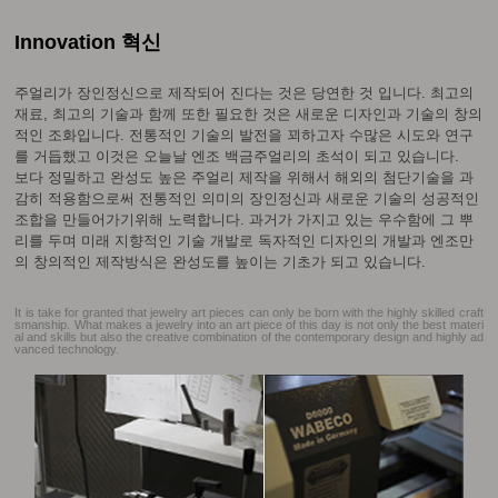
Innovation 혁신
주얼리가 장인정신으로 제작되어 진다는 것은 당연한 것 입니다. 최고의
재료, 최고의 기술과 함께 또한 필요한 것은 새로운 디자인과 기술의 창의
적인 조화입니다. 전통적인 기술의 발전을 꾀하고자 수많은 시도와 연구
를 거듭했고 이것은 오늘날 엔조 백금주얼리의 초석이 되고 있습니다.
보다 정밀하고 완성도 높은 주얼리 제작을 위해서 해외의 첨단기술을 과
감히 적용함으로써 전통적인 의미의 장인정신과 새로운 기술의 성공적인
조합을 만들어가기위해 노력합니다. 과거가 가지고 있는 우수함에 그 뿌
리를 두며 미래 지향적인 기술 개발로 독자적인 디자인의 개발과 엔조만
의 창의적인 제작방식은 완성도를 높이는 기초가 되고 있습니다.
It is take for granted that jewelry art pieces can only be born with the highly skilled craft
smanship. What makes a jewelry into an art piece of this day is not only the best materi
al and skills but also the creative combination of the contemporary design and highly ad
vanced technology.