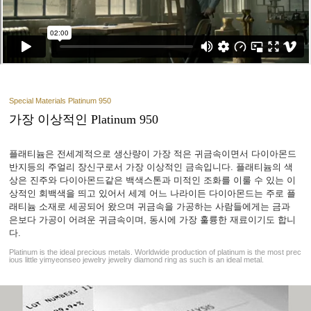
Special Materials Platinum 950
가장 이상적인 Platinum 950
플래티늄은 전세계적으로 생산량이 가장 적은 귀금속이면서 다이아몬드
반지등의 주얼리 장신구로서 가장 이상적인 금속입니다. 플래티늄의 색
상은 진주와 다이아몬드같은 백색스톤과 미적인 조화를 이룰 수 있는 이
상적인 회백색을 띄고 있어서 세계 어느 나라이든 다이아몬드는 주로 플
래티늄 소재로 세공되어 왔으며 귀금속을 가공하는 사람들에게는 금과
은보다 가공이 어려운 귀금속이며, 동시에 가장 훌륭한 재료이기도 합니
다.
Platinum is the ideal precious metals. Worldwide production of platinum is the most prec
ious little yimyeonseo jewelry jewelry diamond ring as such is an ideal metal.