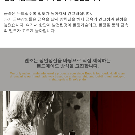
금속은 두드릴수록 밀도가 높아져서 견고해집니다.
과거 금속장인들은 금속을 달궈 망치질을 해서 금속의 견고성과 탄성을
높였습니다. 여기서 한단계 발전된것이 롤링기술이고, 롤링을 통해 금속
의 밀도가 고르게 높아집니다.
엔조는 장인정신을 바탕으로 직접 제작하는
핸드메이드 방식을 고집합니다.
We only make handmade jewelry products ever since Enzo is founded. Holding an
d remaining our handmade way based on craftsmanship and building technology o
n that spirit is Enzo’s pride