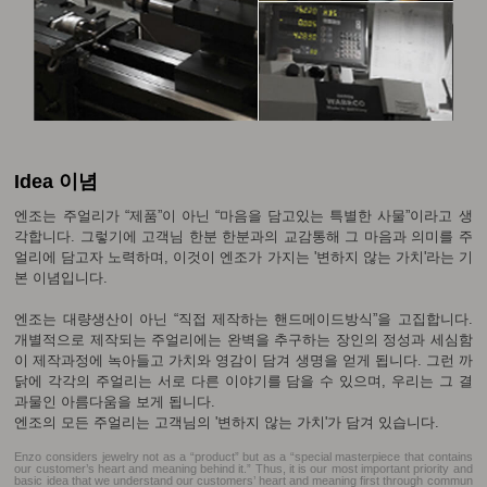
Idea 이념
엔조는 주얼리가 “제품”이 아닌 “마음을 담고있는 특별한 사물”이라고 생
각합니다. 그렇기에 고객님 한분 한분과의 교감통해 그 마음과 의미를 주
얼리에 담고자 노력하며, 이것이 엔조가 가지는 '변하지 않는 가치'라는 기
본 이념입니다.
엔조는 대량생산이 아닌 “직접 제작하는 핸드메이드방식”을 고집합니다.
개별적으로 제작되는 주얼리에는 완벽을 추구하는 장인의 정성과 세심함
이 제작과정에 녹아들고 가치와 영감이 담겨 생명을 얻게 됩니다. 그런 까
닭에 각각의 주얼리는 서로 다른 이야기를 담을 수 있으며, 우리는 그 결
과물인 아름다움을 보게 됩니다.
엔조의 모든 주얼리는 고객님의 '변하지 않는 가치'가 담겨 있습니다.
Enzo considers jewelry not as a “product” but as a “special masterpiece that contains
our customer’s heart and meaning behind it.” Thus, it is our most important priority and
basic idea that we understand our customers’ heart and meaning first through commun