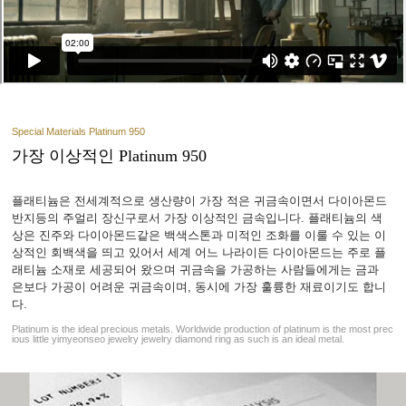
Special Materials Platinum 950
가장 이상적인 Platinum 950
플래티늄은 전세계적으로 생산량이 가장 적은 귀금속이면서 다이아몬드
반지등의 주얼리 장신구로서 가장 이상적인 금속입니다. 플래티늄의 색
상은 진주와 다이아몬드같은 백색스톤과 미적인 조화를 이룰 수 있는 이
상적인 회백색을 띄고 있어서 세계 어느 나라이든 다이아몬드는 주로 플
래티늄 소재로 세공되어 왔으며 귀금속을 가공하는 사람들에게는 금과
은보다 가공이 어려운 귀금속이며, 동시에 가장 훌륭한 재료이기도 합니
다.
Platinum is the ideal precious metals. Worldwide production of platinum is the most prec
ious little yimyeonseo jewelry jewelry diamond ring as such is an ideal metal.