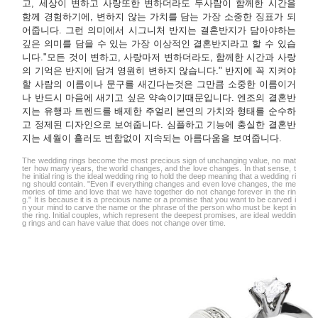
고, 세상이 변하고 사랑또한 변하더라도 두사람이 함께한 시간을
함께 경험하기에, 변하지 않는 가치를 담는 가장 소중한 징표가 되
어줍니다. 그런 의미에서 시그니처 반지는 결혼반지가 담아야하는
깊은 의미를 담을 수 있는 가장 이상적인 결혼반지라고 할 수 있습
니다."모든 것이 변하고, 사랑마저 변하더라도, 함께한 시간과 사랑
의 기억은 반지에 담겨 영원히 변하지 않습니다." 반지에 꼭 지켜야
할 사람의 이름이나 문구를 새긴다는것은 그만큼 소중한 이름이거
나 반드시 마음에 새기고 싶은 약속이기때문입니다. 엔조의 결혼반
지는 유행과 트렌드를 배제한 주얼리 본연의 가치와 형태를 순수하
고 정제된 디자인으로 보여줍니다. 심플하고 기능에 충실한 결혼반
지는 세월이 흘러도 변함없이 지속되는 아름다움을 보여줍니다.
The wedding rings become the most precious sign of unchanging value, no mat
ter how many years, the world changes, and the love changes. In that sense, t
he initial ring is the ideal wedding ring to hold the deep meaning that a wedding ri
ng should contain. "Even if everything changes and even love changes, the me
mories of time and love that we have together do not change forever in the rin
g." It is because it is a precious name or a promise that you want to be carved i
n your mind to carve the name or the phrase of the person who must be kept in
the ring. Initial couples, which represent the deepest promises, are ideal weddin
g rings and can have value that does not change over time.