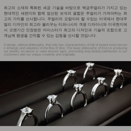
최고의 소재와 특화된 세공 기술을 바탕으로 백금주얼리가 가지고 있는
현대적인 세련미와 함께 엄선된 보석의 결합은 주얼리가 가져야하는 최
고의 가치를 선사합니다. 주얼리의 요람이라 할 수있는 미국에서 현대주
얼리 디자인의 최고라 불리우는 티파니사의 객원 디자이너와 미국현지에
서 오랜기간 인정받은 마이스터가 최고의 디자인과 기술의 조합으로 고
객님께 평생을 간직할 수 있는 감동을 선사할 것입니다.
A design, without philosophy, that only has characteristics of full of instant trend becom
e lethargic and valueless in the flow of time. The basic philosophy of Enzo in producing
our jewelry art pieces is value beyond ages, presenting long lasting satisfaction to our
customers with our unique creativity and originality.