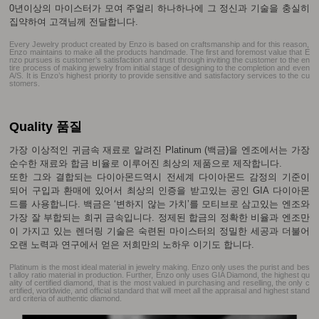
0년이상의 마이스터가 모여 주얼리 하나하나에 그 정신과 기술을 충실히
집약하여 고객님께 전달합니다.
Every Jewelry product created by Enzo is based on craftsmanship and for this reason,
Enzo maintains to make all the products handmade. The first and foremost value that E
nzo pursues is customer’s satisfaction and trust through inviting the customer to the en
tire process of making jewelry from initial stage of designing to the completion and even
A/S. It is Enzo’s highest priority to provide sensitive and satisfactory services to the cu
stomers.
Quality 품질
가장 이상적인 귀금속 재료로 알려진 Platinum (백금)을 엔조에서는 가장
순수한 재료와 합금 비율로 이루어진 최상의 제품으로 제작합니다.
또한 그와 결합되는 다이아몬드역시 전세계 다이아몬드 감정의 기준이
되어 구입과 환매에 있어서 최상의 인증을 받고있는 공인 GIA 다이아몬
드를 사용합니다. 백금은 ‘변하지 않는 가치’를 모티브로 삼고있는 엔조와
가장 잘 부합되는 희귀 금속입니다. 정제된 합금의 정확한 비율과 엔조만
이 가지고 있는 렌더링 기술은 숙련된 마이스터의 정밀한 세공과 더불어
오랜 노력과 연구에서 얻은 저희만의 노하우 이기도 합니다.
Platinum is the most ideal material in jewelry making. Enzo only uses the purist and bes
t alloy ratio material in production. Further, Enzo only uses GIA Diamond, the highest qu
ality of certified diamond, that is the most valued in purchasing and reselling, the only c
ertified, worldwide, and official standard that will meet all the appraisal and highest stand
ard criteria of authentic diamond.