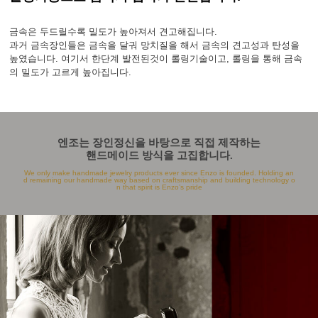
금속은 두드릴수록 밀도가 높아져서 견고해집니다.
과거 금속장인들은 금속을 달궈 망치질을 해서 금속의 견고성과 탄성을
높였습니다. 여기서 한단계 발전된것이 롤링기술이고, 롤링을 통해 금속
의 밀도가 고르게 높아집니다.
엔조는 장인정신을 바탕으로 직접 제작하는
핸드메이드 방식을 고집합니다.
We only make handmade jewelry products ever since Enzo is founded. Holding an
d remaining our handmade way based on craftsmanship and building technology o
n that spirit is Enzo’s pride