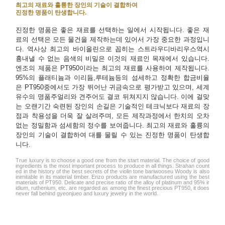
최고의 재료와 훌륭한 장인의 기술이 결합하여
진정한 명품이 탄생합니다.
진정한 명품은 좋은 재료를 선택하는 일에서 시작됩니다. 좋은 재
료의 선택은 모든 물건을 제작하는데 있어서 가장 중요한 과정입니
다. 역사상 최고의 바이올린으로 꼽히는 스트라우디바리우스역시
흉내낼 수 없는 음색의 비밀은 이것의 재료인 목재에서 있습니다.
엔조의 제품은 PT950이라는 최고의 재료를 사용하여 제작됩니다.
95%의 플래티늄과 이리듐,루테늄등의 섬세하고 정확한 합금비율
은 PT950중에서도 가장 뛰어난 귀금속으로 평가받고 있으며, 세계
유수의 명품주얼리와 견주어도 결코 뒤쳐지지 않습니다. 이에 걸맞
는 오랜기간 숙련된 장인의 손길은 기술적인 테크닉보다 재료의 장
점과 착용성을 더욱 잘 살려주며, 모든 제작과정에서 한치의 오차
없는 정밀함과 섬세함의 정수를 보여줍니다. 최고의 재료와 훌륭의
장인의 기술이 결합하여 대를 물릴 수 있는 진정한 명품이 탄생합
니다.
True luxury is to choose a good one from the start material. The choice of good
ingredients is the most important process to produce in all things. Strahan count
ed in the history of the best secrets of the violin tone bariwooseu Woody is also
inimitable in its material timber. Enzo products are manufactured using the best
materials of PT950. Delicate and precise ratio of the alloy of platinum and 95% ir
idium, ruthenium, etc. are regarded as among the finest precious PT950, it does
never fall behind gyeonjueo and luxury jewelry in the world.