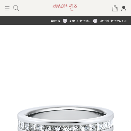
플래티늄
플래티늄다이아반지
이터너티 다이아몬드 반지