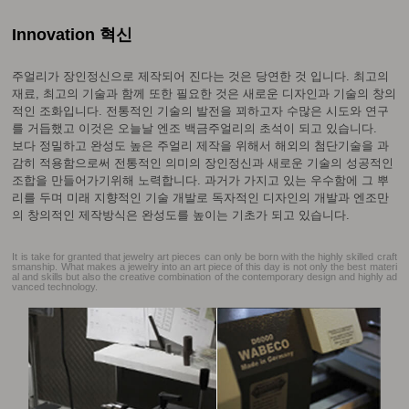
Innovation 혁신
주얼리가 장인정신으로 제작되어 진다는 것은 당연한 것 입니다. 최고의
재료, 최고의 기술과 함께 또한 필요한 것은 새로운 디자인과 기술의 창의
적인 조화입니다. 전통적인 기술의 발전을 꾀하고자 수많은 시도와 연구
를 거듭했고 이것은 오늘날 엔조 백금주얼리의 초석이 되고 있습니다.
보다 정밀하고 완성도 높은 주얼리 제작을 위해서 해외의 첨단기술을 과
감히 적용함으로써 전통적인 의미의 장인정신과 새로운 기술의 성공적인
조합을 만들어가기위해 노력합니다. 과거가 가지고 있는 우수함에 그 뿌
리를 두며 미래 지향적인 기술 개발로 독자적인 디자인의 개발과 엔조만
의 창의적인 제작방식은 완성도를 높이는 기초가 되고 있습니다.
It is take for granted that jewelry art pieces can only be born with the highly skilled craft
smanship. What makes a jewelry into an art piece of this day is not only the best materi
al and skills but also the creative combination of the contemporary design and highly ad
vanced technology.