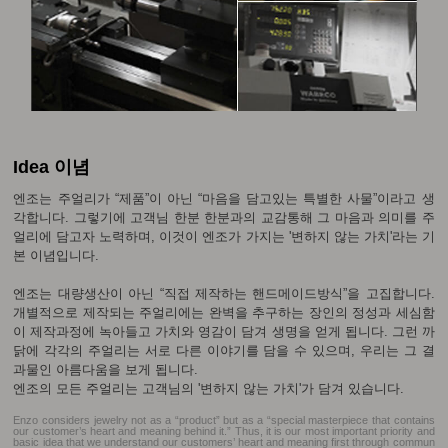
Idea 이념
엔조는 주얼리가 “제품”이 아닌 “마음을 담고있는 특별한 사물”이라고 생
각합니다. 그렇기에 고객님 한분 한분과의 교감통해 그 마음과 의미를 주
얼리에 담고자 노력하며, 이것이 엔조가 가지는 '변하지 않는 가치'라는 기
본 이념입니다.
엔조는 대량생산이 아닌 “직접 제작하는 핸드메이드방식”을 고집합니다.
개별적으로 제작되는 주얼리에는 완벽을 추구하는 장인의 정성과 세심함
이 제작과정에 녹아들고 가치와 영감이 담겨 생명을 얻게 됩니다. 그런 까
닭에 각각의 주얼리는 서로 다른 이야기를 담을 수 있으며, 우리는 그 결
과물인 아름다움을 보게 됩니다.
엔조의 모든 주얼리는 고객님의 '변하지 않는 가치'가 담겨 있습니다.
Enzo considers jewelry not as a “product” but as a “special masterpiece that contains
our customer’s heart and meaning behind it.” Thus, it is our most important priority and
basic idea that we understand our customers’ heart and meaning first through commun