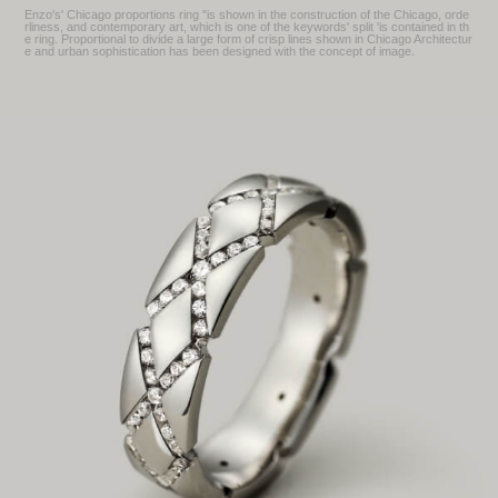
Enzo's' Chicago proportions ring "is shown in the construction of the Chicago, orde
rliness, and contemporary art, which is one of the keywords' split 'is contained in th
e ring. Proportional to divide a large form of crisp lines shown in Chicago Architectur
e and urban sophistication has been designed with the concept of image.