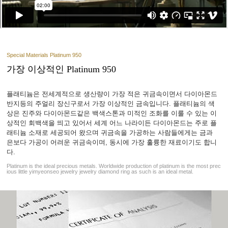
Special Materials Platinum 950
가장 이상적인 Platinum 950
플래티늄은 전세계적으로 생산량이 가장 적은 귀금속이면서 다이아몬드
반지등의 주얼리 장신구로서 가장 이상적인 금속입니다. 플래티늄의 색
상은 진주와 다이아몬드같은 백색스톤과 미적인 조화를 이룰 수 있는 이
상적인 회백색을 띄고 있어서 세계 어느 나라이든 다이아몬드는 주로 플
래티늄 소재로 세공되어 왔으며 귀금속을 가공하는 사람들에게는 금과
은보다 가공이 어려운 귀금속이며, 동시에 가장 훌륭한 재료이기도 합니
다.
Platinum is the ideal precious metals. Worldwide production of platinum is the most prec
ious little yimyeonseo jewelry jewelry diamond ring as such is an ideal metal.