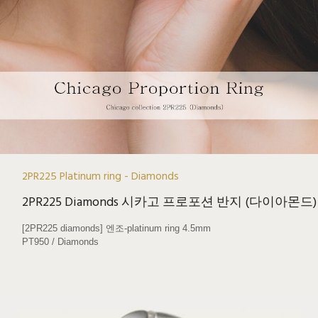
2PR225 Platinum ring - Diamonds
2PR225 Diamonds 시카고 프로포션 반지 (다이아몬드)
[2PR225 diamonds] 엔조-platinum ring 4.5mm
PT950 / Diamonds