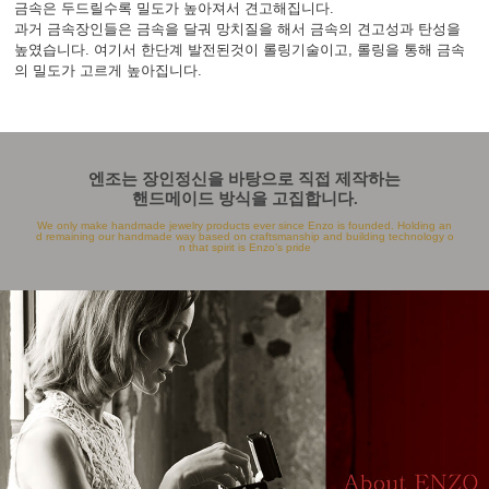
금속은 두드릴수록 밀도가 높아져서 견고해집니다.
과거 금속장인들은 금속을 달궈 망치질을 해서 금속의 견고성과 탄성을
높였습니다. 여기서 한단계 발전된것이 롤링기술이고, 롤링을 통해 금속
의 밀도가 고르게 높아집니다.
엔조는 장인정신을 바탕으로 직접 제작하는
핸드메이드 방식을 고집합니다.
We only make handmade jewelry products ever since Enzo is founded. Holding an
d remaining our handmade way based on craftsmanship and building technology o
n that spirit is Enzo’s pride