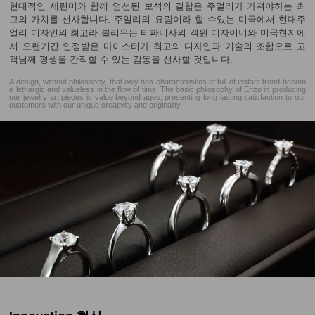
현대적인 세련미와 함께 엄선된 보석의 결합은 주얼리가 가져야하는 최
고의 가치를 선사합니다. 주얼리의 요람이라 할 수있는 미국에서 현대주
얼리 디자인의 최고라 불리우는 티파니사의 객원 디자이너와 미국현지에
서 오랜기간 인정받은 마이스터가 최고의 디자인과 기술의 조합으로 고
객님께 평생을 간직할 수 있는 감동을 선사할 것입니다.
A design, without philosophy, that only has characteristics of full of instant trend becom
e lethargic and valueless in the flow of time. The basic philosophy of Enzo in producing
our jewelry art pieces is value beyond ages, presenting long lasting satisfaction to our
customers with our unique creativity and originality.