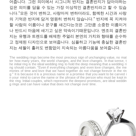
어줍니다. 그런 의미에서 시그니처 반지는 결혼반지가 담아야하는
깊은 의미를 담을 수 있는 가장 이상적인 결혼반지라고 할 수 있습
니다."모든 것이 변하고, 사랑마저 변하더라도, 함께한 시간과 사랑
의 기억은 반지에 담겨 영원히 변하지 않습니다." 반지에 꼭 지켜야
할 사람의 이름이나 문구를 새긴다는것은 그만큼 소중한 이름이거
나 반드시 마음에 새기고 싶은 약속이기때문입니다. 엔조의 결혼반
지는 유행과 트렌드를 배제한 주얼리 본연의 가치와 형태를 순수하
고 정제된 디자인으로 보여줍니다. 심플하고 기능에 충실한 결혼반
지는 세월이 흘러도 변함없이 지속되는 아름다움을 보여줍니다.
The wedding rings become the most precious sign of unchanging value, no mat
ter how many years, the world changes, and the love changes. In that sense, t
he initial ring is the ideal wedding ring to hold the deep meaning that a wedding ri
ng should contain. "Even if everything changes and even love changes, the me
mories of time and love that we have together do not change forever in the rin
g." It is because it is a precious name or a promise that you want to be carved i
n your mind to carve the name or the phrase of the person who must be kept in
the ring. Initial couples, which represent the deepest promises, are ideal weddin
g rings and can have value that does not change over time.