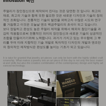
Innovation 혁신
주얼리가 장인정신으로 제작되어 진다는 것은 당연한 것 입니다. 최고의
재료, 최고의 기술과 함께 또한 필요한 것은 새로운 디자인과 기술의 창의
적인 조화입니다. 전통적인 기술의 발전을 꾀하고자 수많은 시도와 연구
를 거듭했고 이것은 오늘날 엔조 백금주얼리의 초석이 되고 있습니다.
보다 정밀하고 완성도 높은 주얼리 제작을 위해서 해외의 첨단기술을 과
감히 적용함으로써 전통적인 의미의 장인정신과 새로운 기술의 성공적인
조합을 만들어가기위해 노력합니다. 과거가 가지고 있는 우수함에 그 뿌
리를 두며 미래 지향적인 기술 개발로 독자적인 디자인의 개발과 엔조만
의 창의적인 제작방식은 완성도를 높이는 기초가 되고 있습니다.
It is take for granted that jewelry art pieces can only be born with the highly skilled craft
smanship. What makes a jewelry into an art piece of this day is not only the best materi
al and skills but also the creative combination of the contemporary design and highly ad
vanced technology.