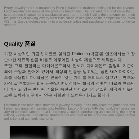
Every Jewelry product created by Enzo is based on craftsmanship and for this reason,
Enzo maintains to make all the products handmade. The first and foremost value that E
nzo pursues is customer’s satisfaction and trust through inviting the customer to the en
tire process of making jewelry from initial stage of designing to the completion and even
A/S. It is Enzo’s highest priority to provide sensitive and satisfactory services to the cu
stomers.
Quality 품질
가장 이상적인 귀금속 재료로 알려진 Platinum (백금)을 엔조에서는 가장
순수한 재료와 합금 비율로 이루어진 최상의 제품으로 제작합니다.
또한 그와 결합되는 다이아몬드역시 전세계 다이아몬드 감정의 기준이
되어 구입과 환매에 있어서 최상의 인증을 받고있는 공인 GIA 다이아몬
드를 사용합니다. 백금은 ‘변하지 않는 가치’를 모티브로 삼고있는 엔조와
가장 잘 부합되는 희귀 금속입니다. 정제된 합금의 정확한 비율과 엔조만
이 가지고 있는 렌더링 기술은 숙련된 마이스터의 정밀한 세공과 더불어
오랜 노력과 연구에서 얻은 저희만의 노하우 이기도 합니다.
Platinum is the most ideal material in jewelry making. Enzo only uses the purist and bes
t alloy ratio material in production. Further, Enzo only uses GIA Diamond, the highest qu
ality of certified diamond, that is the most valued in purchasing and reselling, the only c
ertified, worldwide, and official standard that will meet all the appraisal and highest stand
ard criteria of authentic diamond.