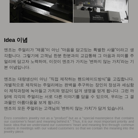
Idea 이념
엔조는 주얼리가 “제품”이 아닌 “마음을 담고있는 특별한 사물”이라고 생
각합니다. 그렇기에 고객님 한분 한분과의 교감통해 그 마음과 의미를 주
얼리에 담고자 노력하며, 이것이 엔조가 가지는 '변하지 않는 가치'라는 기
본 이념입니다.
엔조는 대량생산이 아닌 “직접 제작하는 핸드메이드방식”을 고집합니다.
개별적으로 제작되는 주얼리에는 완벽을 추구하는 장인의 정성과 세심함
이 제작과정에 녹아들고 가치와 영감이 담겨 생명을 얻게 됩니다. 그런 까
닭에 각각의 주얼리는 서로 다른 이야기를 담을 수 있으며, 우리는 그 결
과물인 아름다움을 보게 됩니다.
엔조의 모든 주얼리는 고객님의 '변하지 않는 가치'가 담겨 있습니다.
Enzo considers jewelry not as a “product” but as a “special masterpiece that contains
our customer’s heart and meaning behind it.” Thus, it is our most important priority and
basic idea that we understand our customers’ heart and meaning first through commun
ications in meetings with our valued customers so that we contain the meaning into the
jewelry piece.