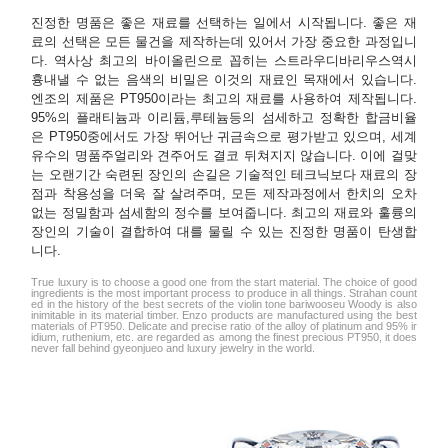
진정한 명품은 좋은 재료를 선택하는 일에서 시작됩니다. 좋은 재
료의 선택은 모든 물건을 제작하는데 있어서 가장 중요한 과정입니
다. 역사상 최고의 바이올린으로 꼽히는 스트라우디바리우스역시
흉내낼 수 없는 음색의 비밀은 이것의 재료인 목재에서 있습니다.
엔조의 제품은 PT950이라는 최고의 재료를 사용하여 제작됩니다.
95%의 플래티늄과 이리듐,루테늄등의 섬세하고 정확한 합금비율
은 PT950중에서도 가장 뛰어난 귀금속으로 평가받고 있으며, 세계
유수의 명품주얼리와 견주어도 결코 뒤쳐지지 않습니다. 이에 걸맞
는 오랜기간 숙련된 장인의 손길은 기술적인 테크닉보다 재료의 장
점과 착용성을 더욱 잘 살려주며, 모든 제작과정에서 한치의 오차
없는 정밀함과 섬세함의 정수를 보여줍니다. 최고의 재료와 훌륭의
장인의 기술이 결합하여 대를 물릴 수 있는 진정한 명품이 탄생합
니다.
True luxury is to choose a good one from the start material. The choice of good
ingredients is the most important process to produce in all things. Strahan count
ed in the history of the best secrets of the violin tone bariwooseu Woody is also
inimitable in its material timber. Enzo products are manufactured using the best
materials of PT950. Delicate and precise ratio of the alloy of platinum and 95% ir
idium, ruthenium, etc. are regarded as among the finest precious PT950, it does
never fall behind gyeonjueo and luxury jewelry in the world.