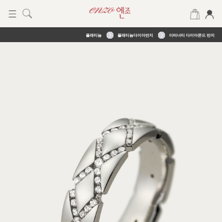
플래티늄
플래티늄다이아반지
이터너티 다이아몬드 반지