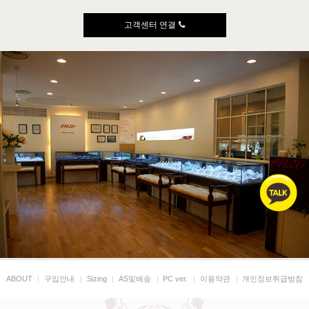
고객센터 연결
ABOUT
|
구입안내
|
Sizing
|
AS및배송
|
PC ver.
|
이용약관
|
개인정보취급방침