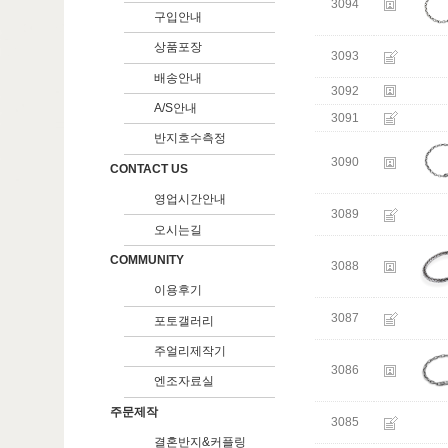
3094
구입안내
상품포장
3093
배송안내
3092
A/S안내
3091
반지호수측정
3090
CONTACT US
영업시간안내
3089
오시는길
COMMUNITY
3088
이용후기
3087
포토갤러리
주얼리제작기
3086
엔조자료실
주문제작
3085
결혼반지&커플링