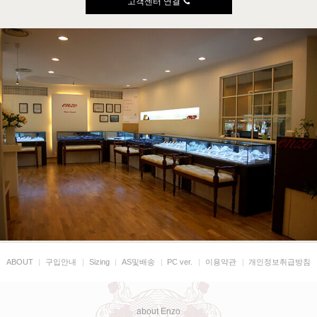
고객센터 연결
ABOUT
|
구입안내
|
Sizing
|
AS및배송
|
PC ver.
|
이용약관
|
개인정보취급방침
about Enzo