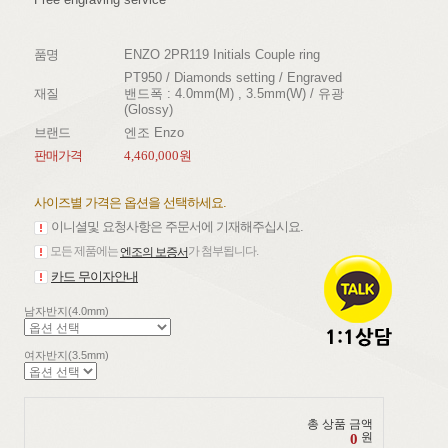
품명
ENZO 2PR119 Initials Couple ring
PT950 / Diamonds setting / Engraved
재질
밴드폭 : 4.0mm(M) , 3.5mm(W) / 유광
(Glossy)
브랜드
엔조 Enzo
판매가격
4,460,000원
사이즈별 가격은 옵션을 선택하세요.
이니셜및 요청사항은 주문서에 기재해주십시요.
모든 제품에는
가 첨부됩니다.
엔조의 보증서
카드 무이자안내
남자반지(4.0mm)
여자반지(3.5mm)
총 상품 금액
원
0