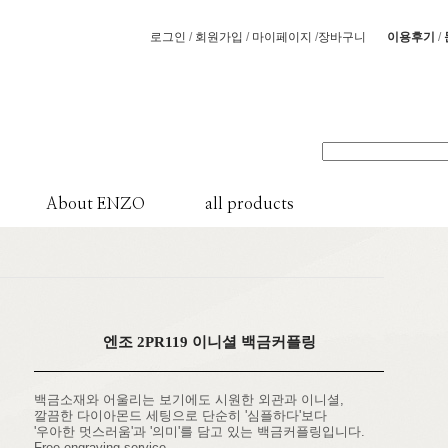
/
/
/
/
로그인
회원가입
마이페이지
장바구니
이용후기
About ENZO
all products
엔조 2PR119 이니셜 백금커플링
백금소재와 어울리는 보기에도 시원한 외관과 이니셜,
깔끔한 다이아몬드 세팅으로 단순히 '심플하다'보다
'우아한 멋스러움'과 '의미'를 담고 있는 백금커플링입니다.
Free engraving service