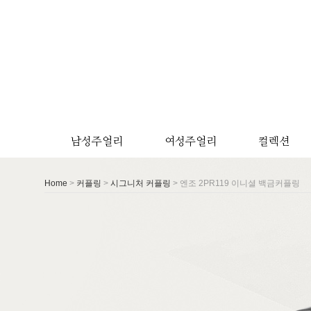
남성주얼리
여성주얼리
컬렉션
>
>
> 엔조 2PR119 이니셜 백금커플링
Home
커플링
시그니처 커플링