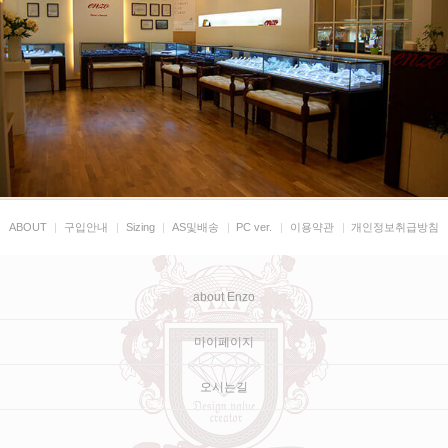
ABOUT
|
구입안내
|
Sizing
|
AS및배송
|
PC ver.
|
이용약관
|
개인정보취급방침
about Enzo
마이페이지
오시는길