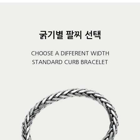
굵기별 팔찌 선택
CHOOSE A DIFFERENT WIDTH
STANDARD CURB BRACELET